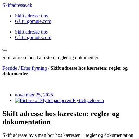
Videre
Skiftadresse.dk
til
Skift adresse tips
indhold
Gå til gomule.com
Skift adresse tips
Gå til gomule.com
Skift adresse hos kæresten: regler og dokumenter
Forside
/
Efter flytning
/
Skift adresse hos kæresten: regler og
dokumenter
november 25, 2025
Flyttehjaelperen
Skift adresse hos kæresten: regler og
dokumentation
Skift adresse hvis man bor hos kæresten – regler og dokumentation