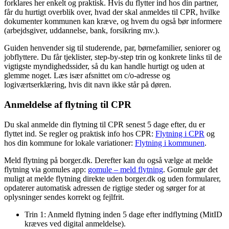
forklares her enkelt og praktisk. Hvis du flytter ind hos din partner,
får du hurtigt overblik over, hvad der skal anmeldes til CPR, hvilke
dokumenter kommunen kan kræve, og hvem du også bør informere
(arbejdsgiver, uddannelse, bank, forsikring mv.).
Guiden henvender sig til studerende, par, børnefamilier, seniorer og
jobflyttere. Du får tjeklister, step-by-step trin og konkrete links til de
vigtigste myndighedssider, så du kan handle hurtigt og uden at
glemme noget. Læs især afsnittet om c/o-adresse og
logiværtserklæring, hvis dit navn ikke står på døren.
Anmeldelse af flytning til CPR
Du skal anmelde din flytning til CPR senest 5 dage efter, du er
flyttet ind. Se regler og praktisk info hos CPR:
Flytning i CPR
og
hos din kommune for lokale variationer:
Flytning i kommunen
.
Meld flytning på borger.dk. Derefter kan du også vælge at melde
flytning via gomules app:
gomule – meld flytning
. Gomule gør det
muligt at melde flytning direkte uden borger.dk og uden formularer,
opdaterer automatisk adressen de rigtige steder og sørger for at
oplysninger sendes korrekt og fejlfrit.
Trin 1: Anmeld flytning inden 5 dage efter indflytning (MitID
kræves ved digital anmeldelse).