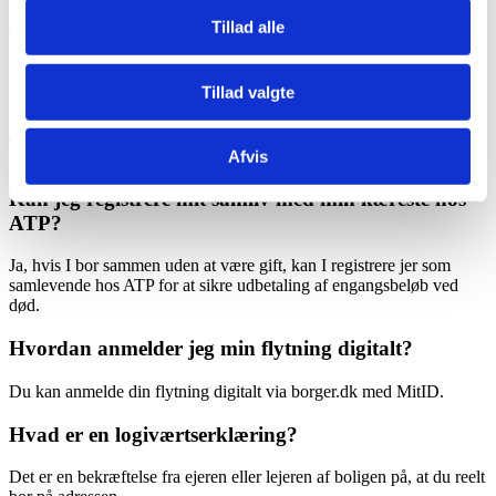
Kommunen kan ændre din adresse i CPR, og det kan påvirke din
adgang til offentlige ydelser.
Tillad alle
Skal jeg informere andre end kommunen om min
adresseændring?
Tillad valgte
Ja, du bør informere arbejdsgiver, uddannelsesinstitution,
forsyningsselskaber, bank, forsikringsselskaber, læge og tandlæge.
Afvis
Kan jeg registrere mit samliv med min kæreste hos
ATP?
Ja, hvis I bor sammen uden at være gift, kan I registrere jer som
samlevende hos ATP for at sikre udbetaling af engangsbeløb ved
død.
Hvordan anmelder jeg min flytning digitalt?
Du kan anmelde din flytning digitalt via borger.dk med MitID.
Hvad er en logiværtserklæring?
Det er en bekræftelse fra ejeren eller lejeren af boligen på, at du reelt