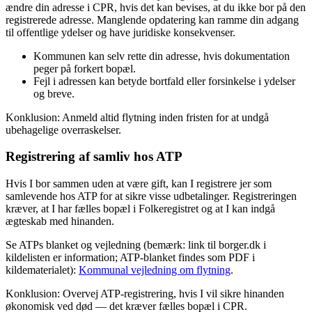
ændre din adresse i CPR, hvis det kan bevises, at du ikke bor på den
registrerede adresse. Manglende opdatering kan ramme din adgang
til offentlige ydelser og have juridiske konsekvenser.
Kommunen kan selv rette din adresse, hvis dokumentation
peger på forkert bopæl.
Fejl i adressen kan betyde bortfald eller forsinkelse i ydelser
og breve.
Konklusion: Anmeld altid flytning inden fristen for at undgå
ubehagelige overraskelser.
Registrering af samliv hos ATP
Hvis I bor sammen uden at være gift, kan I registrere jer som
samlevende hos ATP for at sikre visse udbetalinger. Registreringen
kræver, at I har fælles bopæl i Folkeregistret og at I kan indgå
ægteskab med hinanden.
Se ATPs blanket og vejledning (bemærk: link til borger.dk i
kildelisten er information; ATP-blanket findes som PDF i
kildematerialet):
Kommunal vejledning om flytning
.
Konklusion: Overvej ATP-registrering, hvis I vil sikre hinanden
økonomisk ved død — det kræver fælles bopæl i CPR.