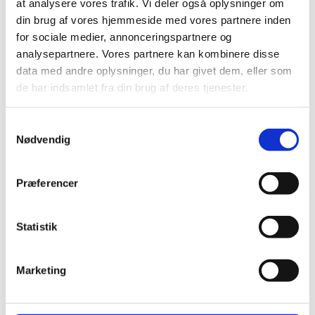
at analysere vores trafik. Vi deler også oplysninger om
registreringen.
din brug af vores hjemmeside med vores partnere inden
for sociale medier, annonceringspartnere og
Ofte stillede spørgsmål om Skift adresse
analysepartnere. Vores partnere kan kombinere disse
hvis man bor hos kæresten – regler og
data med andre oplysninger, du har givet dem, eller som
dokumentation (FAQ)
de har indsamlet fra din brug af deres tjenester.
Hvornår skal jeg anmelde min flytning til
kommunen?
Samtykkevalg
Nødvendig
Du skal anmelde din flytning senest 5 dage efter, du er flyttet ind på
den nye adresse.
Præferencer
Hvordan registrerer jeg en c/o-adresse, når jeg flytter
ind hos min kæreste?
Statistik
Angiv din kærestes navn i feltet ‘Hos (c/o)’ ved flytteanmeldelsen,
hvis dit navn ikke står på døren.
Marketing
Hvilke konsekvenser kan det have, hvis jeg ikke
anmelder min flytning?