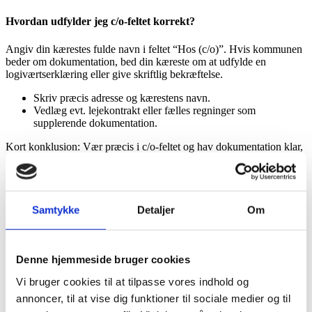
Hvordan udfylder jeg c/o-feltet korrekt?
Angiv din kærestes fulde navn i feltet “Hos (c/o)”. Hvis kommunen
beder om dokumentation, bed din kæreste om at udfylde en
logiværtserklæring eller give skriftlig bekræftelse.
Skriv præcis adresse og kærestens navn.
Vedlæg evt. lejekontrakt eller fælles regninger som
supplerende dokumentation.
Kort konklusion: Vær præcis i c/o-feltet og hav dokumentation klar,
så anmeldelsen går hurtigt igennem.
Hvad gør jeg, hvis kommunen beder om bevis for faktisk
bopæl?
Samtykke
Detaljer
Om
Kommunen kan anmode om en logiværtserklæring eller andre
beviser. Sørg for at indsamle:
Denne hjemmeside bruger cookies
Logiværtserklæring underskrevet af boligens ejer eller lejer.
Kopi af lejekontrakt, postmodtagelse eller fælles regninger
Vi bruger cookies til at tilpasse vores indhold og
hvis muligt.
annoncer, til at vise dig funktioner til sociale medier og til
Afslutning: Lever dokumenterne hurtigt for at undgå forsinkelse i