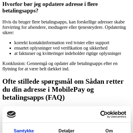
Hvorfor bør jeg opdatere adresse i flere
betalingsapps?
Hvis du bruger flere betalingsapps, kan forskellige adresser skabe
forvirring for afsendere, modtagere eller tjenesteydere. Opdatering
sikrer:
korrekt kontaktinformation ved tvister eller support
ensartet oplysninger ved verifikation og sikkerhed
at fakturaer og kvitteringer indeholder rigtige oplysninger
Konklusion: Gennemgå og opdater alle betalingsapps efter en
flytning for at være helt dækket ind.
Ofte stillede spørgsmål om Sådan retter
du din adresse i MobilePay og
betalingsapps (FAQ)
Hvordan ændrer jeg min adresse i MobilePay?
Åbn MobilePay-appen, gå til ‘Profil’ eller ‘Indstillinger’, vælg
‘Personlige oplysninger’, opdater din adresse og gem ændringerne.
Samtykke
Detaljer
Om