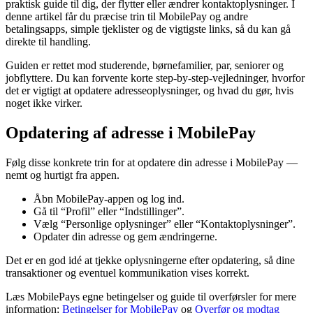
praktisk guide til dig, der flytter eller ændrer kontaktoplysninger. I
denne artikel får du præcise trin til MobilePay og andre
betalingsapps, simple tjeklister og de vigtigste links, så du kan gå
direkte til handling.
Guiden er rettet mod studerende, børnefamilier, par, seniorer og
jobflyttere. Du kan forvente korte step-by-step-vejledninger, hvorfor
det er vigtigt at opdatere adresseoplysninger, og hvad du gør, hvis
noget ikke virker.
Opdatering af adresse i MobilePay
Følg disse konkrete trin for at opdatere din adresse i MobilePay —
nemt og hurtigt fra appen.
Åbn MobilePay-appen og log ind.
Gå til “Profil” eller “Indstillinger”.
Vælg “Personlige oplysninger” eller “Kontaktoplysninger”.
Opdater din adresse og gem ændringerne.
Det er en god idé at tjekke oplysningerne efter opdatering, så dine
transaktioner og eventuel kommunikation vises korrekt.
Læs MobilePays egne betingelser og guide til overførsler for mere
information:
Betingelser for MobilePay
og
Overfør og modtag