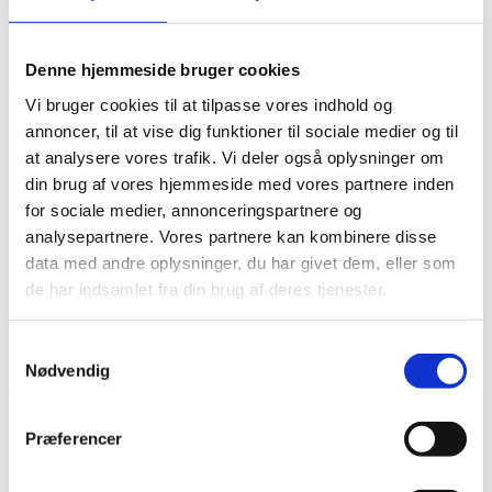
Er det nødvendigt at opdatere min adresse i
MobilePay?
Denne hjemmeside bruger cookies
Ja, det er vigtigt at holde dine oplysninger opdaterede for at sikre
Vi bruger cookies til at tilpasse vores indhold og
korrekt kommunikation og transaktionsoplysninger.
annoncer, til at vise dig funktioner til sociale medier og til
Kan jeg ændre min adresse i MobilePay via
at analysere vores trafik. Vi deler også oplysninger om
hjemmesiden?
din brug af vores hjemmeside med vores partnere inden
for sociale medier, annonceringspartnere og
Nej, adresseændringer skal foretages direkte i MobilePay-appen
analysepartnere. Vores partnere kan kombinere disse
under ‘Profil’ eller ‘Indstillinger’.
data med andre oplysninger, du har givet dem, eller som
Hvordan opdaterer jeg min adresse i andre
de har indsamlet fra din brug af deres tjenester.
betalingsapps?
Log ind på appen, navigér til ‘Indstillinger’ eller ‘Profil’, find
Samtykkevalg
‘Adresse’ eller ‘Kontaktoplysninger’, opdater adressen og gem
Nødvendig
ændringerne.
Hvad sker der, hvis jeg ikke opdaterer min adresse i
Præferencer
MobilePay?