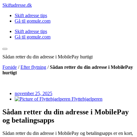
Videre
Skiftadresse.dk
til
Skift adresse tips
indhold
Gå til gomule.com
Skift adresse tips
Gå til gomule.com
Sådan retter du din adresse i MobilePay hurtigt
Forside
/
Efter flytning
/
Sådan retter du din adresse i MobilePay
hurtigt
november 25, 2025
Flyttehjaelperen
Sådan retter du din adresse i MobilePay
og betalingsapps
Sådan retter du din adresse i MobilePay og betalingsapps er en kort,