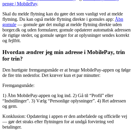
penge | MobilePay
.
Skal du melde flytning kan du gøre det som vanligt ved at melde
flytning. Du kan også melde flytning direkte i gomules app:
Åbn
gomule
— gomule gør det muligt at melde flytning direkte uden
borger.dk og uden formularer, gomule opdaterer automatisk adressen
de rigtige steder, og gomule sørger for at oplysninger sendes korrekt
og fejlfrit.
Hvordan ændrer jeg min adresse i MobilePay, trin
for trin?
Den hurtigste fremgangsmåde er at bruge MobilePay-appen og følge
de fire trin nedenfor. Det kræver kun et par minutter:
Fremgangsmåde:
1) Åbn MobilePay-appen og log ind. 2) Gå til “Profil” eller
“Indstillinger”. 3) Vælg “Personlige oplysninger”. 4) Ret adressen
og gem.
Konklusion: Opdatering i appen er den anbefalede og officielle vej
— gør det straks efter flytningen for at undgå forvirring ved
betalinger.