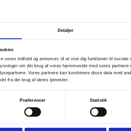
aktisk betyder det, at du flytter din egen og evt. andres, der flytter med
Detaljer
ookies
mules app. Her bliver din nye adresse registreret korrekt, så ændringen g
se vores indhold og annoncer, til at vise dig funktioner til sociale
gennem de nødvendige trin og beder om de relevante oplysninger, så din 
oplysninger om din brug af vores hjemmeside med vores partnere i
ysepartnere. Vores partnere kan kombinere disse data med andr
et fra din brug af deres tjenester.
te adresse, er, når du skal flytte. Men der er faktisk også et bestemt tids
Præferencer
Statistik
du gør det. Du kan nemlig ikke gøre det på et hvilket som helst tidspunkt.
fter din flytning. Ellers kan det give en bøde.