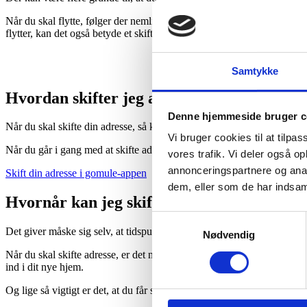
Når du skal flytte, følger der nemlig et skift af adresse med. Helt lavpr
flytter, kan det også betyde et skift af læge.
Samtykke
Hvordan skifter jeg adresse?
Denne hjemmeside bruger c
Når du skal skifte din adresse, så kan det klares digitalt direkte i go
Vi bruger cookies til at tilpas
Når du går i gang med at skifte adressen i appen, guider gomule dig i
vores trafik. Vi deler også 
annonceringspartnere og anal
Skift din adresse i gomule-appen
dem, eller som de har indsaml
Hvornår kan jeg skifte adresse?
Samtykkevalg
Det giver måske sig selv, at tidspunktet for, hvornår du typisk skal skif
Nødvendig
Når du skal skifte adresse, er det nemlig ikke helt ligegyldigt, hvornår 
ind i dit nye hjem.
Og lige så vigtigt er det, at du får skiftet din adresse senest fem dage e