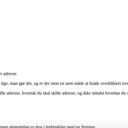
r adresse.
u lige, man gør det, og er der mon en nem måde at holde overblikket over
te adresse, hvornår du skal skifte adresse, og ikke mindst hvordan du s
t mest almindelige er dog i forbindelse med en flytning.