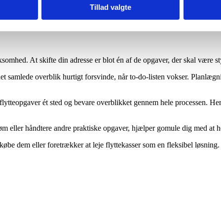
Tillad valgte
omhed. At skifte din adresse er blot én af de opgaver, der skal være st
et samlede overblik hurtigt forsvinde, når to-do-listen vokser. Planlæg
ytteopgaver ét sted og bevare overblikket gennem hele processen. Her kan
øm eller håndtere andre praktiske opgaver, hjælper gomule dig med at ho
øbe dem eller foretrækker at leje flyttekasser som en fleksibel løsning.