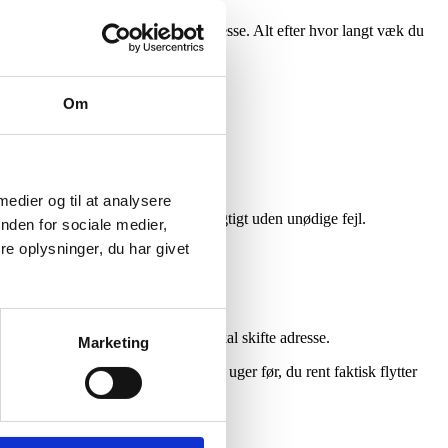
 fra din gamle adresse til din nye adresse. Alt efter hvor langt væk du
Om
ælder fra den ønskede dato.
 medier og til at analysere
adresseændring bliver håndteret rigtigt uden unødige fejl.
nden for sociale medier,
e oplysninger, du har givet
rum i din flytningsproces, hvor du skal skifte adresse.
Marketing
 Du kan tidligst skifte adresse fire uger før, du rent faktisk flytter