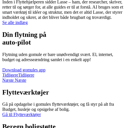
Inden i Flyttehjælperen sidder Lasse – ham, der researcher, skriver,
retter til og sørger for, at alle guides er til at forstå. AI bruges som et
smart værktøj til idéer og struktur, men det er altid Lasse, der styrer
indholdet og sikrer, at det bliver både brugbart og troværdigt.
Se alle indlæg
Din flytning på
auto-pilot
Flytning uden gomule er bare unødvendigt svært. El, internet,
budget og adresseændring samlet i en enkelt app!
Download gomules app
Tidligere
Tidligere
Næste
Næste
Flytteværktøjer
Gå på opdagelse i gomules flytteværktøjer, og få styr på alt fra
Budget, husleje og opsigelse af bolig.
Gå til Flytteværktøjer
Beregn boligstøtte