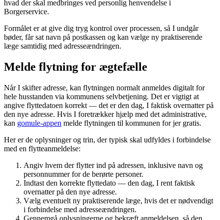
hvad der skal medbringes ved personlig henvendelse i
Borgerservice.
Formålet er at give dig tryg kontrol over processen, så I undgår
bøder, får sat navn på postkassen og kan vælge ny praktiserende
læge samtidig med adresseændringen.
Melde flytning for ægtefælle
Når I skifter adresse, kan flytningen normalt anmeldes digitalt for
hele husstanden via kommunens selvbetjening. Det er vigtigt at
angive flyttedatoen korrekt — det er den dag, I faktisk overnatter på
den nye adresse. Hvis I foretrækker hjælp med det administrative,
kan
gomule-appen
melde flytningen til kommunen for jer gratis.
Her er de oplysninger og trin, der typisk skal udfyldes i forbindelse
med en flytteanmeldelse:
Angiv hvem der flytter ind på adressen, inklusive navn og
personnummer for de berørte personer.
Indtast den korrekte flyttedato — den dag, I rent faktisk
overnatter på den nye adresse.
Vælg eventuelt ny praktiserende læge, hvis det er nødvendigt
i forbindelse med adresseændringen.
Gennemgå oplysningerne og bekræft anmeldelsen, så den