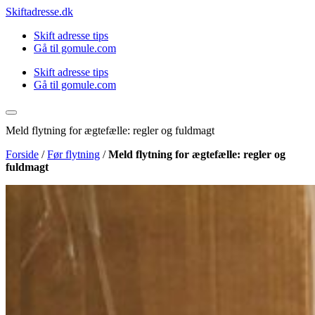
Videre
Skiftadresse.dk
til
Skift adresse tips
indhold
Gå til gomule.com
Skift adresse tips
Gå til gomule.com
Meld flytning for ægtefælle: regler og fuldmagt
Forside
/
Før flytning
/
Meld flytning for ægtefælle: regler og
fuldmagt