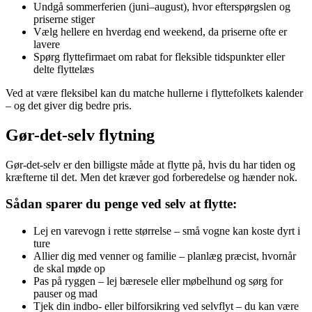
Undgå sommerferien (juni–august), hvor efterspørgslen og
priserne stiger
Vælg hellere en hverdag end weekend, da priserne ofte er
lavere
Spørg flyttefirmaet om rabat for fleksible tidspunkter eller
delte flyttelæs
Ved at være fleksibel kan du matche hullerne i flyttefolkets kalender
– og det giver dig bedre pris.
Gør-det-selv flytning
Gør-det-selv er den billigste måde at flytte på, hvis du har tiden og
kræfterne til det. Men det kræver god forberedelse og hænder nok.
Sådan sparer du penge ved selv at flytte:
Lej en varevogn i rette størrelse – små vogne kan koste dyrt i
ture
Allier dig med venner og familie – planlæg præcist, hvornår
de skal møde op
Pas på ryggen – lej bæresele eller møbelhund og sørg for
pauser og mad
Tjek din indbo- eller bilforsikring ved selvflyt – du kan være