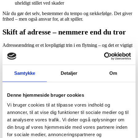
uheldigt stillet ved skader
Når du gør det selv, bestemmer du tempo og rækkefølge. Det giver
frihed – men også ansvar for, at alt spiller.
Skift af adresse – nemmere end du tror
Adresseændring er et lovpligtigt trin i en flytning – og det er vigtigt
for, at post, skat, kommune og banken kan finde dig.
Du kan melde flytning via
borger.dk
, hvis du vil gøre det selv.
Men med
gomule
behøver du hverken formularer eller NemID.
Samtykke
Detaljer
Om
Appen sender automatisk dine nye oplysninger til folkeregister, post
og andre relevante steder – hurtigt og nemt.
gomule sørger for, at alt bliver meldt rigtigt, så du slipper for fejl og
Denne hjemmeside bruger cookies
dobbelte opkrævninger. Det er en stressfri måde at holde styr på
flyttepapirerne.
Vi bruger cookies til at tilpasse vores indhold og
annoncer, til at vise dig funktioner til sociale medier og til
Ofte stillede spørgsmål om billig flytning
at analysere vores trafik. Vi deler også oplysninger om
(FAQ)
din brug af vores hjemmeside med vores partnere inden
for sociale medier, annonceringspartnere og