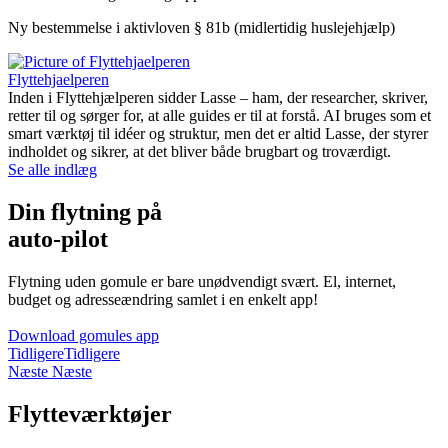
Ny bestemmelse i aktivloven § 81b (midlertidig huslejehjælp)
Flyttehjaelperen
Inden i Flyttehjælperen sidder Lasse – ham, der researcher, skriver,
retter til og sørger for, at alle guides er til at forstå. AI bruges som et
smart værktøj til idéer og struktur, men det er altid Lasse, der styrer
indholdet og sikrer, at det bliver både brugbart og troværdigt.
Se alle indlæg
Din flytning på
auto-pilot
Flytning uden gomule er bare unødvendigt svært. El, internet,
budget og adresseændring samlet i en enkelt app!
Download gomules app
Tidligere
Tidligere
Næste
Næste
Flytteværktøjer