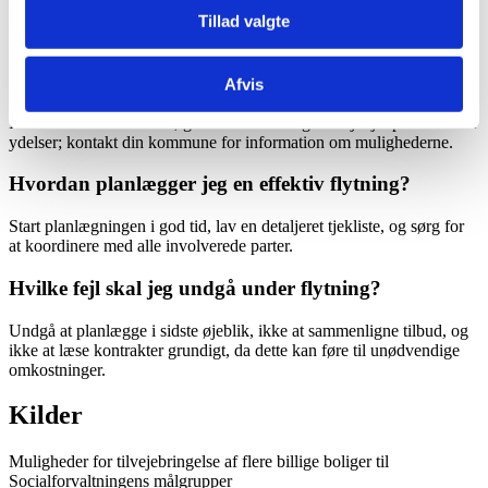
Læs kontrakten grundigt, spørg om alle potentielle gebyrer, og sørg
Tillad valgte
for at få en skriftlig aftale med alle omkostninger specificeret.
Kan jeg få økonomisk støtte til flytning?
Afvis
I visse tilfælde kan der søges om midlertidig huslejehjælp eller andre
ydelser; kontakt din kommune for information om mulighederne.
Hvordan planlægger jeg en effektiv flytning?
Start planlægningen i god tid, lav en detaljeret tjekliste, og sørg for
at koordinere med alle involverede parter.
Hvilke fejl skal jeg undgå under flytning?
Undgå at planlægge i sidste øjeblik, ikke at sammenligne tilbud, og
ikke at læse kontrakter grundigt, da dette kan føre til unødvendige
omkostninger.
Kilder
Muligheder for tilvejebringelse af flere billige boliger til
Socialforvaltningens målgrupper