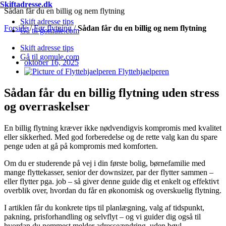
Skiftadresse.dk
Videre
Sådan får du en billig og nem flytning
til
Skift adresse tips
Forside
/
Før flytning
/
Sådan får du en billig og nem flytning
indhold
Gå til gomule.com
Skift adresse tips
Gå til gomule.com
oktober 16, 2025
Flyttehjaelperen
Sådan får du en billig flytning uden stress
og overraskelser
En billig flytning kræver ikke nødvendigvis kompromis med kvalitet
eller sikkerhed. Med god forberedelse og de rette valg kan du spare
penge uden at gå på kompromis med komforten.
Om du er studerende på vej i din første bolig, børnefamilie med
mange flyttekasser, senior der downsizer, par der flytter sammen –
eller flytter pga. job – så giver denne guide dig et enkelt og effektivt
overblik over, hvordan du får en økonomisk og overskuelig flytning.
I artiklen får du konkrete tips til planlægning, valg af tidspunkt,
pakning, prisforhandling og selvflyt – og vi guider dig også til
hvordan du nemmest melder adresseændring, uden bøvl.