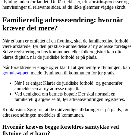
flytning inden for landet. Du får tjeklister, trin-for-trin-processer og
henvisninger til relevante sider, så du ikke glemmer vigtige skridt.
Familieretlig adresseændring: hvornår
kræver det mere?
Når et barn er omfattet af en flytning, skal de familieretlige forhold
være afklarede, før den praktiske anmeldelse af ny adresse foretages.
Selve registreringen hos kommunen eller folkeregistret kan ofte
klares digitalt, når de juridiske forhold er på plads.
Når forældrene er enige og er klar til at gennemføre flytningen, kan
gomule-appen
melde flytningen til kommunen for jer gratis.
Når I er enige: Klarér de juridiske forhold, og gennemfør
anmeldelsen af ny adresse digitalt.
Ved uenighed om barnets bopæl: Der skal normalt en
familieretlig afgørelse til, før adresseændringen registreres.
Konklusion: Sørg for, at de nødvendige afklaringer er på plads, før
adresseændringen meddeles til kommunen.
Hvornår kræves begge forældres samtykke ved
flytning af et barn?