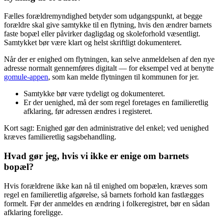
Fælles forældremyndighed betyder som udgangspunkt, at begge
forældre skal give samtykke til en flytning, hvis den ændrer barnets
faste bopæl eller påvirker dagligdag og skoleforhold væsentligt.
Samtykket bør være klart og helst skriftligt dokumenteret.
Når der er enighed om flytningen, kan selve anmeldelsen af den nye
adresse normalt gennemføres digitalt — for eksempel ved at benytte
gomule-appen
, som kan melde flytningen til kommunen for jer.
Samtykke bør være tydeligt og dokumenteret.
Er der uenighed, må der som regel foretages en familieretlig
afklaring, før adressen ændres i registeret.
Kort sagt: Enighed gør den administrative del enkel; ved uenighed
kræves familieretlig sagsbehandling.
Hvad gør jeg, hvis vi ikke er enige om barnets
bopæl?
Hvis forældrene ikke kan nå til enighed om bopælen, kræves som
regel en familieretlig afgørelse, så barnets forhold kan fastlægges
formelt. Før der anmeldes en ændring i folkeregistret, bør en sådan
afklaring foreligge.