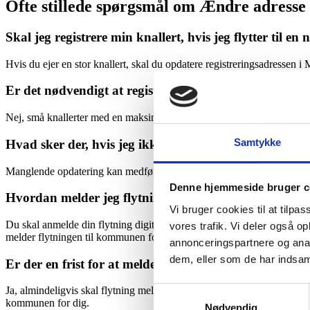
Ofte stillede spørgsmål om Ændre adresse p
Skal jeg registrere min knallert, hvis jeg flytter til en
Hvis du ejer en stor knallert, skal du opdatere registreringsadressen i 
Er det nødvendigt at registrere en lille knallert?
Nej, små knallerter med en maksimal hastighed på 30 km/t er generelt ik
Samtykke
Hvad sker der, hvis jeg ikke opdaterer min knallerts re
Manglende opdatering kan medføre bøder eller andre sanktioner.
Denne hjemmeside bruger c
Hvordan melder jeg flytning til kommunen?
Vi bruger cookies til at tilpas
Du skal anmelde din flytning digitalt til kommunen senest 5 dage eft
vores trafik. Vi deler også 
melder flytningen til kommunen for dig gratis.
annonceringspartnere og anal
dem, eller som de har indsaml
Er der en frist for at melde flytning til kommunen?
Ja, almindeligvis skal flytning meldes senest 5 dage efter, du er flytt
Samtykkevalg
kommunen for dig.
Nødvendig