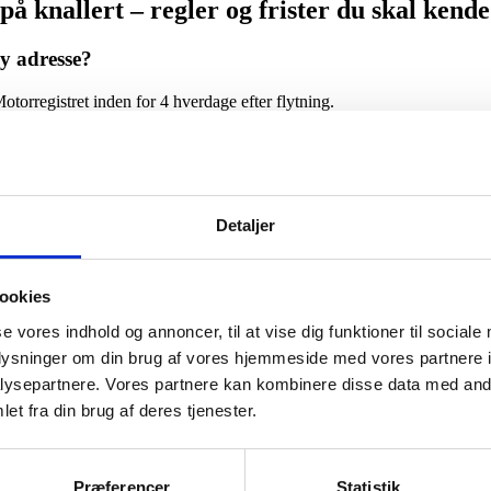
å knallert – regler og frister du skal kend
 ny adresse?
Motorregistret inden for 4 hverdage efter flytning.
ke registreringspligtige, medmindre de er trehjulede eller indrettet til
Detaljer
gistreringsadresse efter flytning?
ookies
se vores indhold og annoncer, til at vise dig funktioner til sociale
er indflytning. For at undgå at skulle gennemgå den kommunale selvbet
oplysninger om din brug af vores hjemmeside med vores partnere i
ysepartnere. Vores partnere kan kombinere disse data med andr
et fra din brug af deres tjenester.
et ind. Hvis du vil være sikker på at overholde fristen uden selv at udfy
Præferencer
Statistik