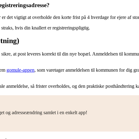
egistreringsadresse?
r det vigtigt at overholde den korte frist på 4 hverdage for ejere af stor
raks, hvis din knallert er registreringspligtig.
tning)
sikre, at post leveres korrekt til din nye bopæl. Anmeldelsen til kommu
nnem
gomule-appen
, som varetager anmeldelsen til kommunen for dig grat
e anmeldelse, så frister overholdes, og den praktiske posthåndtering k
get og adresseændring samlet i en enkelt app!