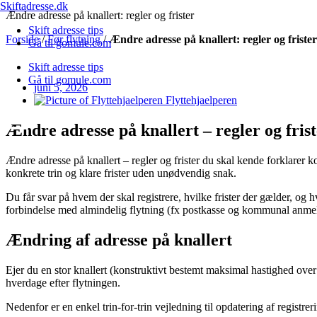
Skiftadresse.dk
Videre
Ændre adresse på knallert: regler og frister
til
Skift adresse tips
Forside
/
Før flytning
/
Ændre adresse på knallert: regler og frister
indhold
Gå til gomule.com
Skift adresse tips
Gå til gomule.com
juni 5, 2026
Flyttehjaelperen
Ændre adresse på knallert – regler og fris
Ændre adresse på knallert – regler og frister du skal kende forklarer kor
konkrete trin og klare frister uden unødvendig snak.
Du får svar på hvem der skal registrere, hvilke frister der gælder, o
forbindelse med almindelig flytning (fx postkasse og kommunal anmel
Ændring af adresse på knallert
Ejer du en stor knallert (konstruktivt bestemt maksimal hastighed over
hverdage efter flytningen.
Nedenfor er en enkel trin-for-trin vejledning til opdatering af registre