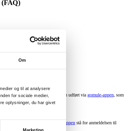
e (FAQ)
 passagerbefordring.
Om
 medier og til at analysere
jening manuelt kan du få anmeldelsen udført via
gomule-appen
, som
nden for sociale medier,
e oplysninger, du har givet
lde anmeldelsen, kan du lade
gomule-appen
stå for anmeldelsen til
Marketing