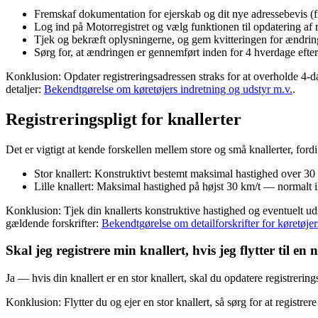
Fremskaf dokumentation for ejerskab og dit nye adressebevis (fx 
Log ind på Motorregistret og vælg funktionen til opdatering af re
Tjek og bekræft oplysningerne, og gem kvitteringen for ændri
Sørg for, at ændringen er gennemført inden for 4 hverdage efter
Konklusion: Opdater registreringsadressen straks for at overholde 4-da
detaljer:
Bekendtgørelse om køretøjers indretning og udstyr m.v.
.
Registreringspligt for knallerter
Det er vigtigt at kende forskellen mellem store og små knallerter, ford
Stor knallert: Konstruktivt bestemt maksimal hastighed over 3
Lille knallert: Maksimal hastighed på højst 30 km/t — normalt ikk
Konklusion: Tjek din knallerts konstruktive hastighed og eventuelt uds
gældende forskrifter:
Bekendtgørelse om detailforskrifter for køretøje
Skal jeg registrere min knallert, hvis jeg flytter til en
Ja — hvis din knallert er en stor knallert, skal du opdatere registrerin
Konklusion: Flytter du og ejer en stor knallert, så sørg for at registrer