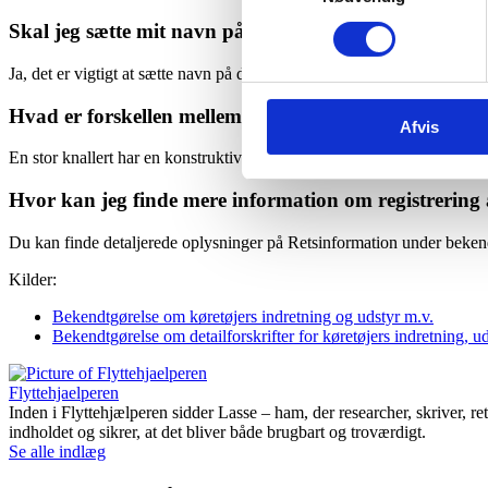
Skal jeg sætte mit navn på postkassen efter flytning?
Ja, det er vigtigt at sætte navn på den nye postkasse for at sikre korrek
Hvad er forskellen mellem en stor og en lille knallert?
Afvis
En stor knallert har en konstruktivt bestemt maksimal hastighed over 30
Hvor kan jeg finde mere information om registrering 
Du kan finde detaljerede oplysninger på Retsinformation under bekend
Kilder:
Bekendtgørelse om køretøjers indretning og udstyr m.v.
Bekendtgørelse om detailforskrifter for køretøjers indretning, 
Flyttehjaelperen
Inden i Flyttehjælperen sidder Lasse – ham, der researcher, skriver, rette
indholdet og sikrer, at det bliver både brugbart og troværdigt.
Se alle indlæg