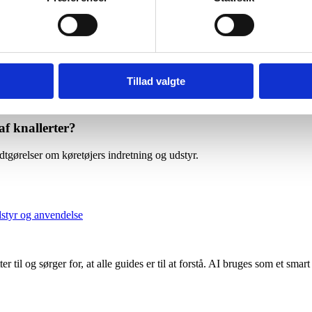
t postlevering.
Tillad valgte
 km/t og skal registreres, mens en lille knallert har en maksimal hastigh
af knallerter?
tgørelser om køretøjers indretning og udstyr.
udstyr og anvendelse
r til og sørger for, at alle guides er til at forstå. AI bruges som et smart