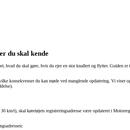
ter du skal kende
t, hvad du skal gøre, hvis du ejer en stor knallert og flytter. Guiden er t
g hvilke konsekvenser du kan møde ved manglende opdatering. Vi viser og
delse).
 30 km/t), skal køretøjets registreringsadresse være opdateret i Motorreg
ringsadressen: