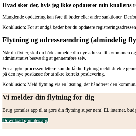
Hvad sker der, hvis jeg ikke opdaterer min knallerts r
Manglende opdatering kan føre til bøder eller andre sanktioner. Derfor e
Konklusion: For at undgå bøder bør du opdatere registreringsadressen st
Flytning og adresseændring (almindelig fly
Når du flytter, skal du både anmelde din nye adresse til kommunen og 
administrativt besværlig at gennemføre selv.
For at gøre processen lettere kan du få din flytning meldt direkte ge
på den nye postkasse for at sikre korrekt postlevering.
Konklusion: Meld flytning via en løsning, der håndterer den kommunal
Vi melder din flytning for dig
Brug gomules app til at gøre din flytning super nem! El, internet, bud
Download gomules app