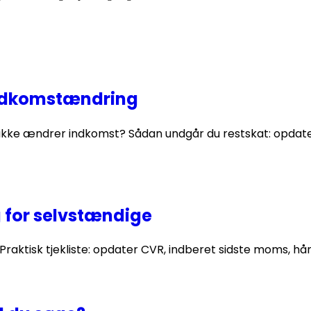
indkomstændring
u ikke ændrer indkomst? Sådan undgår du restskat: opdat
 for selvstændige
aktisk tjekliste: opdater CVR, indberet sidste moms, hån