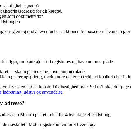
via digital signatur).
gistreringsadresse for dit køretøj.
ngen som dokumentation.
 flytningen.
ges-reglen og undgå eventuelle sanktioner. Se også de relevante regler 
i det afgør, om køretøjet skal registreres og have nummerplade.
0 km/t — skal registreres og have nummerplade.
e registreringspligtig, medmindre det er en trehjulet knallert eller indre
tyr. Hvis den har en konstruktiv hastighed over 30 km/t, skal du følge r
rs indretning, udstyr og anvendelse
.
 ny adresse?
gsadressen i Motorregistret inden for 4 hverdage efter flytning.
e adresseskiftet i Motorregistret inden for 4 hverdage.