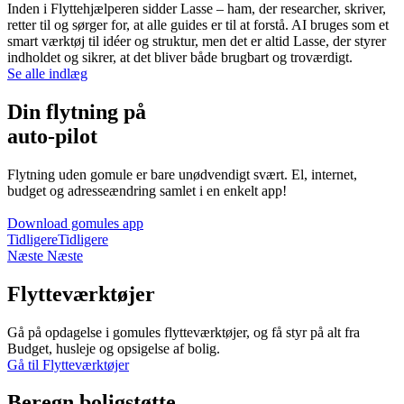
Inden i Flyttehjælperen sidder Lasse – ham, der researcher, skriver,
retter til og sørger for, at alle guides er til at forstå. AI bruges som et
smart værktøj til idéer og struktur, men det er altid Lasse, der styrer
indholdet og sikrer, at det bliver både brugbart og troværdigt.
Se alle indlæg
Din flytning på
auto-pilot
Flytning uden gomule er bare unødvendigt svært. El, internet,
budget og adresseændring samlet i en enkelt app!
Download gomules app
Tidligere
Tidligere
Næste
Næste
Flytteværktøjer
Gå på opdagelse i gomules flytteværktøjer, og få styr på alt fra
Budget, husleje og opsigelse af bolig.
Gå til Flytteværktøjer
Beregn boligstøtte