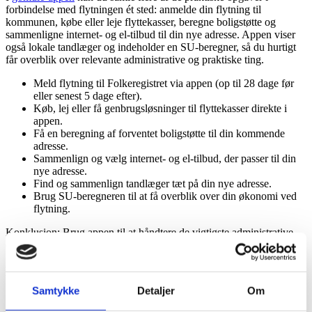
forbindelse med flytningen ét sted: anmelde din flytning til
kommunen, købe eller leje flyttekasser, beregne boligstøtte og
sammenligne internet- og el‑tilbud til din nye adresse. Appen viser
også lokale tandlæger og indeholder en SU-beregner, så du hurtigt
får overblik over relevante administrative og praktiske ting.
Meld flytning til Folkeregistret via appen (op til 28 dage før
eller senest 5 dage efter).
Køb, lej eller få genbrugsløsninger til flyttekasser direkte i
appen.
Få en beregning af forventet boligstøtte til din kommende
adresse.
Sammenlign og vælg internet- og el‑tilbud, der passer til din
nye adresse.
Find og sammenlign tandlæger tæt på din nye adresse.
Brug SU-beregneren til at få overblik over din økonomi ved
flytning.
Konklusion: Brug appen til at håndtere de vigtigste administrative
og praktiske opgaver i forbindelse med flytningen på ét sted.
Kilder
Samtykke
Detaljer
Om
Ofte stillede spørgsmål om Skal man