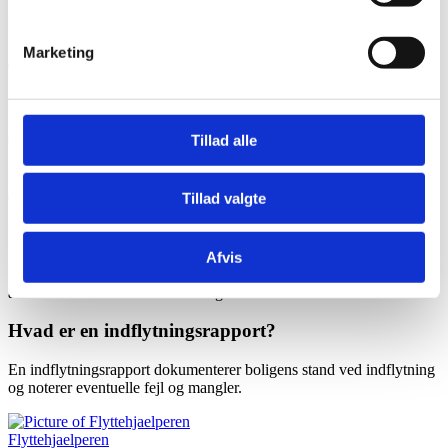
Kan jeg melde flytning før jeg flytter ind?
Marketing
Ja. I de fleste kommuner kan du tidligst melde din flytning 28 dage
før du flytter.
Hvad skal jeg gøre, hvis jeg opdager fejl og mangler
efter indflytningssynet?
Tillad alle
Du bør rapportere fejl og mangler skriftligt inden for de første 14
dage af lejeperioden.
Tillad valgte
Hvordan melder jeg flytning digitalt?
Afvis
Du kan melde flytning direkte i
gomule-appen
, som sender
anmeldelsen til kommunen for dig.
Hvad er en indflytningsrapport?
En indflytningsrapport dokumenterer boligens stand ved indflytning
og noterer eventuelle fejl og mangler.
Flyttehjaelperen