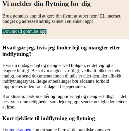
Vi melder din flytning for dig
Brug gomules app til at gøre din flytning super nem! El, internet,
budget og adresseændring samlet i en enkelt app!
Download gomules app
Hvad gør jeg, hvis jeg finder fejl og mangler efter
indflytning?
Hvis du opdager fejl og mangler ved boligen, er det vigtigt at
reagere hurtigt. Beskriv manglen skriftligt, vedhæft billeder hvis
muligt, og send dokumentationen til udlejer eller den, der afholdt
indflytningssynet. Ifølge anbefalinger bør sådanne forhold
rapporteres inden for 14 dage af lejeperioden.
Konklusion: Dokumentér og rapportér fejl og mangler tidligt — det
beskytter dine rettigheder som lejer og gør senere uenigheder lettere
at løse.
Kort tjekliste til indflytning og flytning
I
gomule-appen
kan du samle flere af de praktiske opgaver i