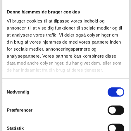
melde flytning før eller efter
indflytningssyn? (FAQ)
Denne hjemmeside bruger cookies
Vi bruger cookies til at tilpasse vores indhold og
Hvornår skal jeg melde flytning til Folkeregistret?
annoncer, til at vise dig funktioner til sociale medier og til
at analysere vores trafik. Vi deler også oplysninger om
Du skal melde flytning til Folkeregistret senest 5 dage efter, du er
flyttet ind.
din brug af vores hjemmeside med vores partnere inden
for sociale medier, annonceringspartnere og
Hvad er et indflytningssyn?
analysepartnere. Vores partnere kan kombinere disse
data med andre oplysninger, du har givet dem, eller som
Et indflytningssyn er en gennemgang af boligen ved indflytning,
hvor eventuelle fejl og mangler noteres.
de har indsamlet fra din brug af deres tjenester.
Er det vigtigt at deltage i indflytningssynet?
Samtykkevalg
Nødvendig
Ja. Det anbefales at deltage i indflytningssynet for at sikre, at alle
forhold bliver korrekt dokumenteret.
Hvad sker der, hvis jeg ikke melder flytning
Præferencer
rettidigt?
Hvis du ikke melder flytning rettidigt, kan du risikere at få en bøde.
Statistik