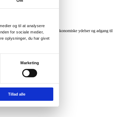
Om
 medier og til at analysere
evante registre, og det kan påvirke økonomiske ydelser og adgang til
nden for sociale medier,
e oplysninger, du har givet
Marketing
n anden forælder.
Tillad alle