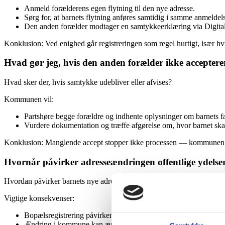
Anmeld forælderens egen flytning til den nye adresse.
Sørg for, at barnets flytning anføres samtidig i samme anmeldels
Den anden forælder modtager en samtykkeerklæring via Digital 
Konklusion: Ved enighed går registreringen som regel hurtigt, især hv
Hvad gør jeg, hvis den anden forælder ikke acceptere
Hvad sker der, hvis samtykke udebliver eller afvises?
Kommunen vil:
Partshøre begge forældre og indhente oplysninger om barnets f
Vurdere dokumentation og træffe afgørelse om, hvor barnet skal
Konklusion: Manglende accept stopper ikke processen — kommunen un
Hvornår påvirker adresseændringen offentlige ydelse
Hvordan påvirker barnets nye adresse udbetaling af ydelser?
Vigtige konsekvenser:
Bopælsregistrering påvirker børne- og ungeydelse, børnebidrag,
Ændring i kommune kan ændre hvilke servicer og tilskud barnet e