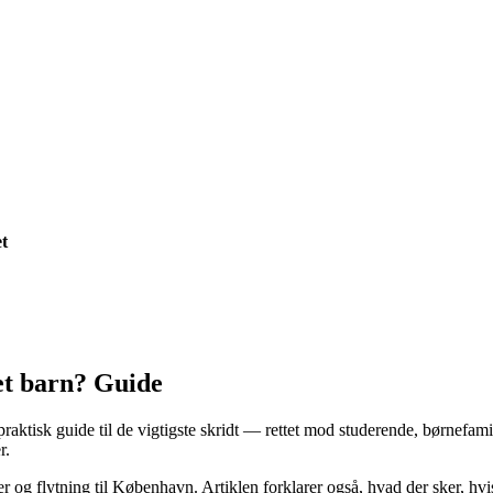
t
et barn? Guide
ktisk guide til de vigtigste skridt — rettet mod studerende, børnefamil
r.
nger og flytning til København. Artiklen forklarer også, hvad der sker, h