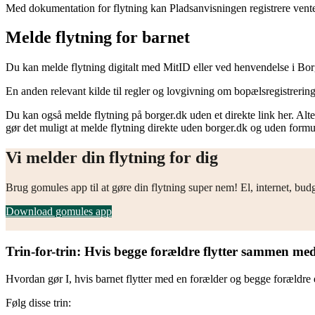
Med dokumentation for flytning kan Pladsanvisningen registrere ventelis
Melde flytning for barnet
Du kan melde flytning digitalt med MitID eller ved henvendelse i Bor
En anden relevant kilde til regler og lovgivning om bopælsregistrerin
Du kan også melde flytning på borger.dk uden et direkte link her. Al
gør det muligt at melde flytning direkte uden borger.dk og uden formul
Vi melder din flytning for dig
Brug gomules app til at gøre din flytning super nem! El, internet, bud
Download gomules app
Trin-for-trin: Hvis begge forældre flytter sammen me
Hvordan gør I, hvis barnet flytter med en forælder og begge forældre 
Følg disse trin: