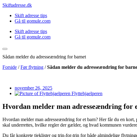
Videre
Skiftadresse.dk
til
Skift adresse tips
indhold
Gå til gomule.com
Skift adresse tips
Gå til gomule.com
Sådan melder du adresseændring for barnet
Forside
/
Før flytning
/
Sådan melder du adresseændring for barne
november 26, 2025
Flyttehjaelperen
Hvordan melder man adresseændring for 
Hvordan melder man adresseændring for et barn? Her får du en kort, pra
skal underrettes, hvilke regler der gælder, og hvad kommunen vurdere
Du får konkrete tjeklister og trin-for-trin for både almindelige flytni