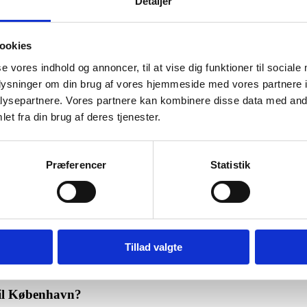
Detaljer
tigheder følger korrekt med.
ookies
se vores indhold og annoncer, til at vise dig funktioner til sociale
ige ydelser. Når kommunen registrerer den nye adresse, opdateres de rel
oplysninger om din brug af vores hjemmeside med vores partnere i
ysepartnere. Vores partnere kan kombinere disse data med andr
d, boligstøtte.
et fra din brug af deres tjenester.
jledning.
er man adresseændring for et barn? (FAQ)
Præferencer
Statistik
m vurderer og registrerer flytningen efter eventuel partshøring af de
ytning?
Tillad valgte
uanset forældremyndighedsforhold.
 til København?