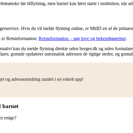
teønske før tilflytning, men barnet kan først starte i institution, når 
gerservice. Hvis du vil melde flytning online, er MitID en af de primæ
g er Retsinformation:
Retsinformation – søg love og bekendtgørelser
.
ternativt kan du melde flytning direkte uden borger.dk og uden formula
arer, gomule opdaterer automatisk adressen de rigtige steder, og gomule 
get og adresseændring samlet i en enkelt app!
d barnet
er enige?