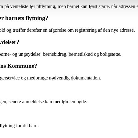
å venteliste før tilflytning, men barnet kan først starte, når adressen er
r barnets flytning?
 og træffer derefter en afgørelse om registrering af den nye adresse.
ydelser?
børne- og ungeydelse, børnebidrag, børnetilskud og boligstøtte.
havns Kommune?
 Borgerservice og medbringe nødvendig dokumentation.
ningen; senere anmeldelse kan medføre en bøde.
flytning for dit barn.