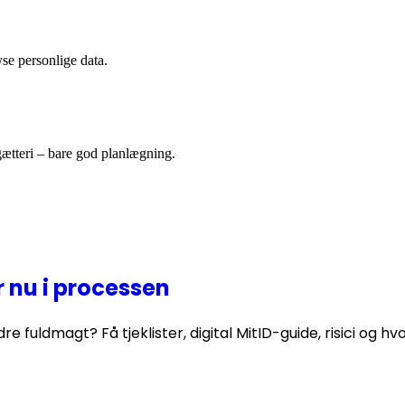
yse personlige data.
gætteri – bare god planlægning.
 nu i processen
re fuldmagt? Få tjeklister, digital MitID-guide, risici og h