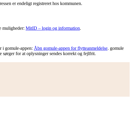
adressen er endeligt registreret hos kommunen.
re muligheder:
MitID – login og information
.
rer i gomule-appen:
Åbn gomule-appen for flytteanmeldelse
. gomule
sørger for at oplysninger sendes korrekt og fejlfrit.