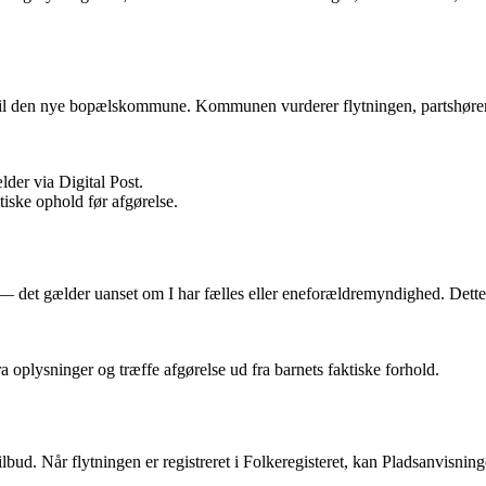
 til den nye bopælskommune. Kommunen vurderer flytningen, partshører 
er via Digital Post.
ske ophold før afgørelse.
— det gælder uanset om I har fælles eller eneforældremyndighed. Dette s
oplysninger og træffe afgørelse ud fra barnets faktiske forhold.
d. Når flytningen er registreret i Folkeregisteret, kan Pladsanvisninge