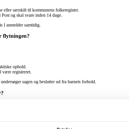
e eller særskilt til kommunens folkeregister.
Post og skal svare inden 14 dage.
is I anmelder samtidig.
r flytningen?
aktiske ophold.
 være registreret.
dersøger sagen og beslutter ud fra barnets forhold.
r?
 børnetilskud og boligstøtte.
r berettiget til.