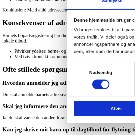
Samtykke
Konklusion: Meld altid adresseændring hurtigt, så udbetalinger og ret
Denne hjemmeside bruger c
Konsekvenser af adresseændring
Vi bruger cookies til at tilpas
Barnets bopælsregistrering har direkte betydning for en række offentl
vores trafik. Vi deler også 
lokale tilbud.
annonceringspartnere og anal
Påvirker ydelser: børne- og ungeydelse, børnebidrag, børnetilsku
dem, eller som de har indsaml
Ved tvivl: kontakt kommunen eller Borgerservice for konkret ve
Samtykkevalg
Ofte stillede spørgsmål om Hvordan meld
Nødvendig
Hvordan anmelder jeg adresseændring for mit barn?
Du skal anmelde barnets adresseændring til den nye bopælskommune, so
Skal jeg informere den anden forælder om barnets fl
Afvis
Ja, du skal varsle den anden forælder mindst 6 uger før flytningen, 
Kan jeg skrive mit barn op til dagtilbud før flytning