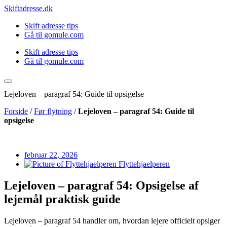
Videre
Skiftadresse.dk
til
Skift adresse tips
indhold
Gå til gomule.com
Skift adresse tips
Gå til gomule.com
Lejeloven – paragraf 54: Guide til opsigelse
Forside
/
Før flytning
/
Lejeloven – paragraf 54: Guide til
opsigelse
februar 22, 2026
Flyttehjaelperen
Lejeloven – paragraf 54: Opsigelse af
lejemål praktisk guide
Lejeloven – paragraf 54 handler om, hvordan lejere officielt opsiger