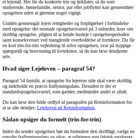
et lejemål. Her får du konkrete trin og tjeklister, så du som
studerende, børnefamilie, senior, par eller jobflytter kan gennemføre
opsigelsen uden at glemme noget vigtigt.
Guiden gennemgår lejers rettigheder og forpligtelser i forbindelse
med opsigelse: det normale opsigelsesvarsel på 3 måneder, krav om
skriftlig opsigelse, pligten til at betale husleje i opsigelsesperioden
samt konsekvenser ved manglende overholdelse af formkrav. Du får
en kort trin-for-trin vejledning til selve opsigelsen, svar på hyppige
spørgsmål og henvisning til lovteksten, så du kan læse detaljerne
selv.
Hvad siger Lejeloven – paragraf 54?
Paragraf 54 fastslår, at opsigelse fra lejerens side skal være skriftlig
og indeholde en præcis fraflytningsdato. Desuden er der et
standardopsigelsesvarsel, som gælder, medmindre andet er aftalt.
Du kan læse den fulde ordlyd af paragrafen på Retsinformation for
at se alle detaljer:
Lejeloven på Retsinformation
.
Sådan opsiger du formelt (trin-for-trin)
Inden du sender opsigelsen bør du formulere den skriftligt, vælge en
entydig fraflytningsdato og sikre, at udlejeren rent faktisk modtager