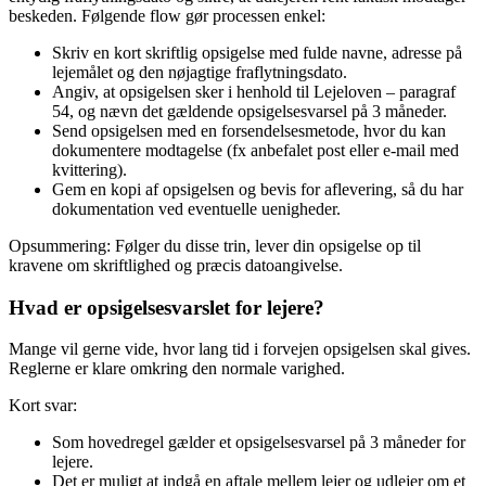
beskeden. Følgende flow gør processen enkel:
Skriv en kort skriftlig opsigelse med fulde navne, adresse på
lejemålet og den nøjagtige fraflytningsdato.
Angiv, at opsigelsen sker i henhold til Lejeloven – paragraf
54, og nævn det gældende opsigelsesvarsel på 3 måneder.
Send opsigelsen med en forsendelsesmetode, hvor du kan
dokumentere modtagelse (fx anbefalet post eller e-mail med
kvittering).
Gem en kopi af opsigelsen og bevis for aflevering, så du har
dokumentation ved eventuelle uenigheder.
Opsummering: Følger du disse trin, lever din opsigelse op til
kravene om skriftlighed og præcis datoangivelse.
Hvad er opsigelsesvarslet for lejere?
Mange vil gerne vide, hvor lang tid i forvejen opsigelsen skal gives.
Reglerne er klare omkring den normale varighed.
Kort svar:
Som hovedregel gælder et opsigelsesvarsel på 3 måneder for
lejere.
Det er muligt at indgå en aftale mellem lejer og udlejer om et