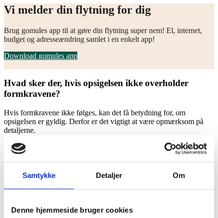
Vi melder din flytning for dig
Brug gomules app til at gøre din flytning super nem! El, internet,
budget og adresseændring samlet i en enkelt app!
Download gomules app
Hvad sker der, hvis opsigelsen ikke overholder
formkravene?
Hvis formkravene ikke følges, kan det få betydning for, om
opsigelsen er gyldig. Derfor er det vigtigt at være opmærksom på
detaljerne.
Husk dette:
Opsigelsen skal være skriftlig og indeholde en præcis
angivelse af fraflytningsdatoen.
Samtykke
Detaljer
Om
Hvis disse formkrav ikke er opfyldt, risikerer man, at
opsigelsen betragtes som ugyldig.
Dokumentation for aflevering — fx anbefalet forsendelse eller
en læst kvittering på e-mail — mindsker risikoen for tvister.
Denne hjemmeside bruger cookies