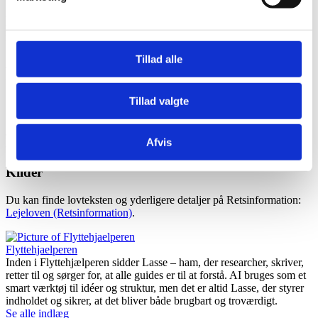
Er det muligt at aftale et kortere opsigelsesvarsel
med udlejeren?
Tillad alle
Ja, lejeren og udlejeren kan aftale et kortere opsigelsesvarsel end de
3 måneder.
Tillad valgte
Skal opsigelsen angive en specifik fraflytningsdato?
Ja, opsigelsen skal angive den præcise dato, hvor lejeren planlægger
Afvis
at fraflytte lejemålet.
Kilder
Du kan finde lovteksten og yderligere detaljer på Retsinformation:
Lejeloven (Retsinformation)
.
Flyttehjaelperen
Inden i Flyttehjælperen sidder Lasse – ham, der researcher, skriver,
retter til og sørger for, at alle guides er til at forstå. AI bruges som et
smart værktøj til idéer og struktur, men det er altid Lasse, der styrer
indholdet og sikrer, at det bliver både brugbart og troværdigt.
Se alle indlæg