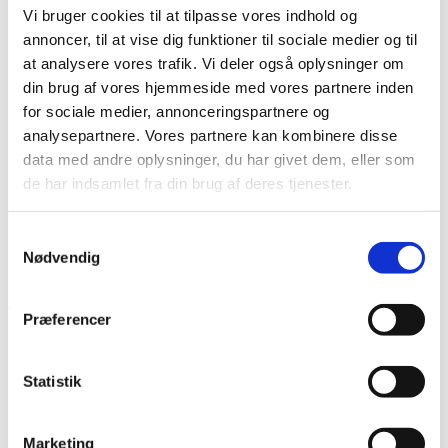
Konklusion: Overhold formkravene og dokumentér aflevering for at
Vi bruger cookies til at tilpasse vores indhold og
undgå, at opsigelsen bliver underkendt.
annoncer, til at vise dig funktioner til sociale medier og til
at analysere vores trafik. Vi deler også oplysninger om
Ofte stillede spørgsmål om Lejeloven –
din brug af vores hjemmeside med vores partnere inden
paragraf 54 (FAQ)
for sociale medier, annonceringspartnere og
analysepartnere. Vores partnere kan kombinere disse
Hvad er opsigelsesvarslet for lejere ifølge lejelovens
data med andre oplysninger, du har givet dem, eller som
paragraf 54?
de har indsamlet fra din brug af deres tjenester.
Lejeren skal opsige lejemålet med et skriftligt varsel på 3 måneder.
Samtykkevalg
Kan en lejer fraflytte lejemålet før
Nødvendig
opsigelsesperiodens udløb?
Ja, men lejeren er stadig forpligtet til at betale husleje i hele
Præferencer
opsigelsesperioden.
Hvad sker der, hvis lejeren ikke overholder
formkravene ved opsigelse?
Statistik
Opsigelsen kan være ugyldig, hvis den ikke overholder de skriftlige
formkrav.
Marketing