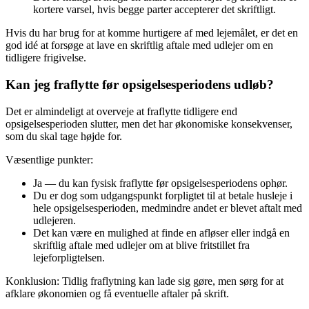
kortere varsel, hvis begge parter accepterer det skriftligt.
Hvis du har brug for at komme hurtigere af med lejemålet, er det en
god idé at forsøge at lave en skriftlig aftale med udlejer om en
tidligere frigivelse.
Kan jeg fraflytte før opsigelsesperiodens udløb?
Det er almindeligt at overveje at fraflytte tidligere end
opsigelsesperioden slutter, men det har økonomiske konsekvenser,
som du skal tage højde for.
Væsentlige punkter:
Ja — du kan fysisk fraflytte før opsigelsesperiodens ophør.
Du er dog som udgangspunkt forpligtet til at betale husleje i
hele opsigelsesperioden, medmindre andet er blevet aftalt med
udlejeren.
Det kan være en mulighed at finde en afløser eller indgå en
skriftlig aftale med udlejer om at blive fritstillet fra
lejeforpligtelsen.
Konklusion: Tidlig fraflytning kan lade sig gøre, men sørg for at
afklare økonomien og få eventuelle aftaler på skrift.