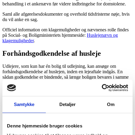
behandling i et ankenævn før videre indbringelse for domstolene.
Saml alle afgørelsesdokumenter og overhold tidsfristerne nøje, hvis
du vil anke en sag.
Officiel information om klagemuligheder og nævnenes rolle findes
på Social- og Boligministeriets hjemmeside:
Huslejenævn og
klagemuligheder
.
Forhåndsgodkendelse af husleje
Udlejere, som kun har én bolig til udlejning, kan ansøge om
forhåndsgodkendelse af huslejen, inden en lejeaftale indgås. En
sådan godkendelse er bindende, så længe boligen bevares i samme
stand som ved den indledende besigtigelse, hvilket betyder, at
lejeren normalt ikke kan få lejen nedsat på det grundlag.
Væsentlige punkter ved forhåndsgodkendelse:
Samtykke
Detaljer
Om
Målrettet ejere af enkeltboliger
Forhåndsgodkendelsen beskytter udlejers beregning af husleje
Gebyr: 602 kr. (2025) for en forhåndsgodkendelse
Denne hjemmeside bruger cookies
Konklusion: Forhåndsgodkendelse kan reducere risikoen for senere
tvister, men kræver en dokumenteret besigtigelse og korrekt