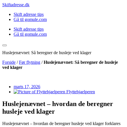
Videre
Skiftadresse.dk
til
Skift adresse tips
indhold
Gå til gomule.com
Skift adresse tips
Gå til gomule.com
Huslejenævnet: Så beregner de husleje ved klager
Forside
/
Før flytning
/
Huslejenævnet: Så beregner de husleje
ved klager
marts 17, 2026
Flyttehjaelperen
Huslejenævnet – hvordan de beregner
husleje ved klager
Huslejenævnet – hvordan de beregner husleje ved klager forklares