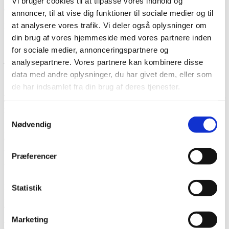
Vi bruger cookies til at tilpasse vores indhold og
dokumentation af boligens tilstand.
annoncer, til at vise dig funktioner til sociale medier og til
at analysere vores trafik. Vi deler også oplysninger om
Kilder:
Social- og Boligministeriet – klagemuligheder
.
din brug af vores hjemmeside med vores partnere inden
Ofte stillede spørgsmål om Huslejenævnet
for sociale medier, annonceringspartnere og
– hvordan de beregner husleje ved klager
analysepartnere. Vores partnere kan kombinere disse
(FAQ)
data med andre oplysninger, du har givet dem, eller som
de har indsamlet fra din brug af deres tjenester.
Hvordan vurderer Huslejenævnet, om min husleje er
rimelig?
Samtykkevalg
Nødvendig
Huslejenævnet sammenligner din husleje med lignende lejemål i
området, med fokus på faktorer som stand, størrelse, beliggenhed og
regulering.
Præferencer
Hvilke typer sager behandler Huslejenævnet?
Nævnet behandler tvister mellem lejere og udlejere i private lejemål,
Statistik
herunder spørgsmål om huslejens størrelse, vedligeholdelsespligt og
afregning af depositum.
Marketing
Hvordan indbringer jeg en sag for Huslejenævnet?