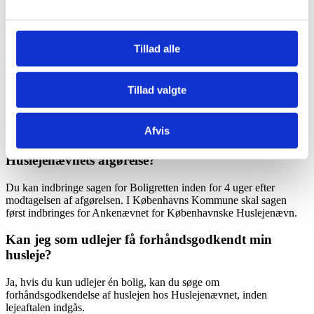
Du skal indsende en skriftlig klage med relevant dokumentation og
betale et gebyr på 367 kr. (2026).
Tillad alle
Hvor lang tid tager det for Huslejenævnet at
behandle en sag?
Tillad valgte
Sagsbehandlingstiden varierer, men kan tage mellem 5-9 måneder
afhængigt af sagens kompleksitet og kommunens kapacitet.
Afvis
Hvad gør jeg, hvis jeg er utilfreds med
Huslejenævnets afgørelse?
Du kan indbringe sagen for Boligretten inden for 4 uger efter
modtagelsen af afgørelsen. I Københavns Kommune skal sagen
først indbringes for Ankenævnet for Københavnske Huslejenævn.
Kan jeg som udlejer få forhåndsgodkendt min
husleje?
Ja, hvis du kun udlejer én bolig, kan du søge om
forhåndsgodkendelse af huslejen hos Huslejenævnet, inden
lejeaftalen indgås.