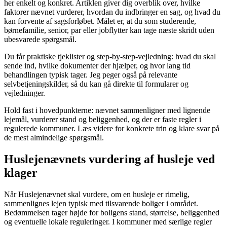
her enkelt og konkret. Artiklen giver dig overblik over, hvilke
faktorer nævnet vurderer, hvordan du indbringer en sag, og hvad du
kan forvente af sagsforløbet. Målet er, at du som studerende,
børnefamilie, senior, par eller jobflytter kan tage næste skridt uden
ubesvarede spørgsmål.
Du får praktiske tjeklister og step-by-step-vejledning: hvad du skal
sende ind, hvilke dokumenter der hjælper, og hvor lang tid
behandlingen typisk tager. Jeg peger også på relevante
selvbetjeningskilder, så du kan gå direkte til formularer og
vejledninger.
Hold fast i hovedpunkterne: nævnet sammenligner med lignende
lejemål, vurderer stand og beliggenhed, og der er faste regler i
regulerede kommuner. Læs videre for konkrete trin og klare svar på
de mest almindelige spørgsmål.
Huslejenævnets vurdering af husleje ved
klager
Når Huslejenævnet skal vurdere, om en husleje er rimelig,
sammenlignes lejen typisk med tilsvarende boliger i området.
Bedømmelsen tager højde for boligens stand, størrelse, beliggenhed
og eventuelle lokale reguleringer. I kommuner med særlige regler