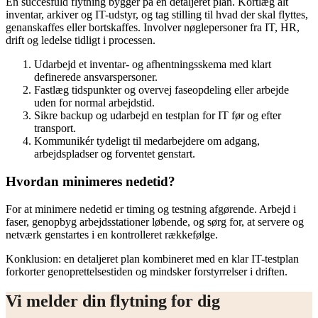
En succesfuld flytning bygger på en detaljeret plan. Kortlæg alt
inventar, arkiver og IT-udstyr, og tag stilling til hvad der skal flyttes,
genanskaffes eller bortskaffes. Involver nøglepersoner fra IT, HR,
drift og ledelse tidligt i processen.
Udarbejd et inventar- og afhentningsskema med klart
definerede ansvarspersoner.
Fastlæg tidspunkter og overvej faseopdeling eller arbejde
uden for normal arbejdstid.
Sikre backup og udarbejd en testplan for IT før og efter
transport.
Kommunikér tydeligt til medarbejdere om adgang,
arbejdspladser og forventet genstart.
Hvordan minimeres nedetid?
For at minimere nedetid er timing og testning afgørende. Arbejd i
faser, genopbyg arbejdsstationer løbende, og sørg for, at servere og
netværk genstartes i en kontrolleret rækkefølge.
Konklusion: en detaljeret plan kombineret med en klar IT-testplan
forkorter genoprettelsestiden og mindsker forstyrrelser i driften.
Vi melder din flytning for dig