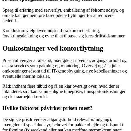
Spørg til erfaring med serverflyt, emballering af følsomt udstyr, og
om de kan gennemføre faseopdelte flytninger for at reducere
nedetid.
Konklusion: vælg leverandør ud fra konkret erfaring,
forsikringsdækning og evne til at tilpasse sig jeres driftstidsrammer.
Omkostninger ved kontorflytning
Prisen afhænger af afstand, mængde af inventar, adgangsforhold og
ekstra services som pakning og montering. Overvej også skjulte
omkostninger såsom tid til IT-genopbygning, nye kabelløsninger og
eventuelle interim-lokaler.
Råd: indhent flere tilbud og få en klar oversigt over, hvad der er
inkluderet, så I kan sammenligne timepriser, transportomkostninger
og ekstraarbejde korrekt.
Hvilke faktorer påvirker prisen mest?
De største prisdrivere er adgangsforhold (elevator/indgang),
mængden af specialudstyr, behovet for pakkearbejde og tidspunkt
for flytning (fx weekend eller nat kan medføre meromkostninger).