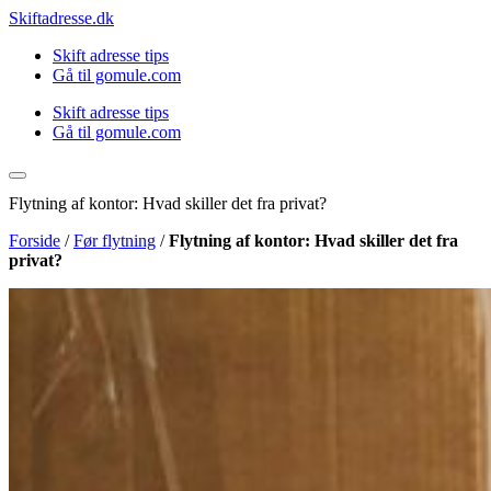
Videre
Skiftadresse.dk
til
Skift adresse tips
indhold
Gå til gomule.com
Skift adresse tips
Gå til gomule.com
Flytning af kontor: Hvad skiller det fra privat?
Forside
/
Før flytning
/
Flytning af kontor: Hvad skiller det fra
privat?