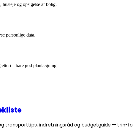
, husleje og opsigelse af bolig.
yse personlige data.
gætteri – bare god planlægning.
ekliste
 og transporttips, indretningsråd og budgetguide — trin-for-