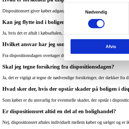
Samtykkevalg
Dispositionsret giver køber adgang til at bruge boligen før det juridis
Nødvendig
Kan jeg flytte ind i boligen, når jeg har fået dispositi
Ja, hvis det er aftalt i købsaftalen, kan du flytte ind fra dispositionsd
Hvilket ansvar har jeg som køber fra dispositionsdag
Afvis
Fra dispositionsdagen overtager du typisk ansvaret for forbrug, vedlig
Skal jeg tegne forsikring fra dispositionsdagen?
Ja, det er vigtigt at tegne de nødvendige forsikringer, der dækker fra d
Hvad sker der, hvis der opstår skader på boligen i di
Som køber er du ansvarlig for eventuelle skader, der opstår i dispositi
Er dispositionsret altid en del af en bolighandel?
Nej, dispositionsret aftales individuelt mellem køber og sælger og er i