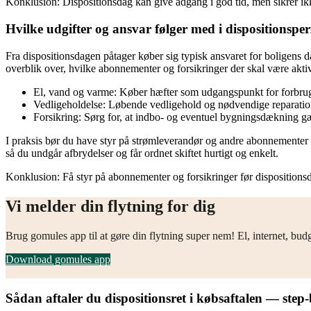
Konklusion: Dispositionsdag kan give adgang i god tid, men sikrer ikke
Hvilke udgifter og ansvar følger med i dispositionspe
Fra dispositionsdagen påtager køber sig typisk ansvaret for boligens d
overblik over, hvilke abonnementer og forsikringer der skal være aktive
El, vand og varme: Køber hæfter som udgangspunkt for forbruge
Vedligeholdelse: Løbende vedligehold og nødvendige reparation
Forsikring: Sørg for, at indbo- og eventuel bygningsdækning gæ
I praksis bør du have styr på strømleverandør og andre abonnementer i
så du undgår afbrydelser og får ordnet skiftet hurtigt og enkelt.
Konklusion: Få styr på abonnementer og forsikringer før dispositionsd
Vi melder din flytning for dig
Brug gomules app til at gøre din flytning super nem! El, internet, bud
Download gomules app
Sådan aftaler du dispositionsret i købsaftalen — step-