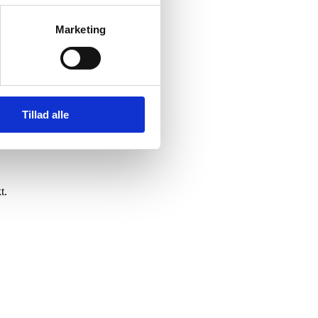
elt skifter ejer.
Marketing
Tillad alle
t.