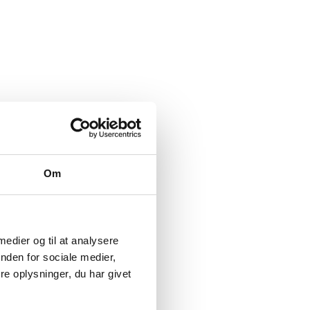
perioden.
Om
 medier og til at analysere
nden for sociale medier,
e oplysninger, du har givet
? (FAQ)