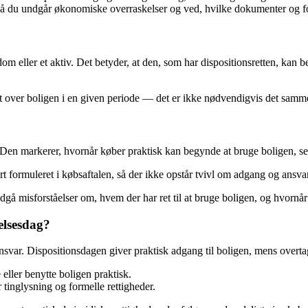
t, så du undgår økonomiske overraskelser og ved, hvilke dokumenter og f
dom eller et aktiv. Det betyder, at den, som har dispositionsretten, kan b
t over boligen i en given periode — det er ikke nødvendigvis det samme
. Den markerer, hvornår køber praktisk kan begynde at bruge boligen, sel
rt formuleret i købsaftalen, så der ikke opstår tvivl om adgang og ansvar
å misforståelser om, hvem der har ret til at bruge boligen, og hvornår a
elsesdag?
nsvar. Dispositionsdagen giver praktisk adgang til boligen, mens overtage
eller benytte boligen praktisk.
r tinglysning og formelle rettigheder.