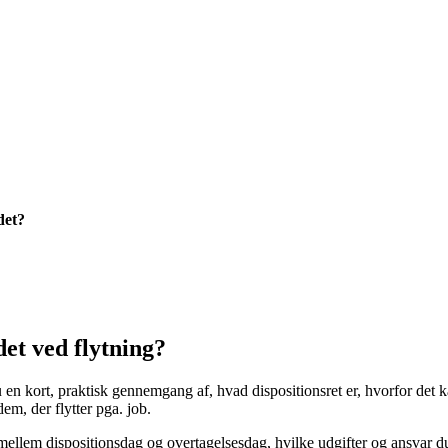
det?
det ved flytning?
en kort, praktisk gennemgang af, hvad dispositionsret er, hvorfor det ka
em, der flytter pga. job.
 mellem dispositionsdag og overtagelsesdag, hvilke udgifter og ansvar d