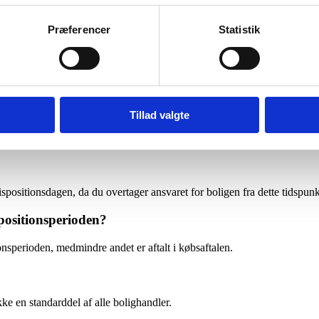
ke ejerskifte, mens overtagelsesdagen er den dato, hvor ejendommen offici
Præferencer
Statistik
onsret?
agen, selvom det juridiske ejerskifte endnu ikke er gennemført.
en?
Tillad valgte
eholdelse og forsikring af boligen.
ispositionsdagen, da du overtager ansvaret for boligen fra dette tidspunk
spositionsperioden?
onsperioden, medmindre andet er aftalt i købsaftalen.
kke en standarddel af alle bolighandler.