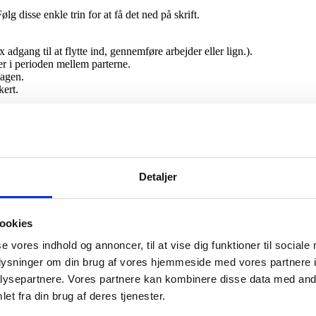
g disse enkle trin for at få det ned på skrift.
 adgang til at flytte ind, gennemføre arbejder eller lign.).
er i perioden mellem parterne.
dagen.
kert.
 for tvister og gør det tydeligt, hvem der dækker hvilke omkostninger i 
 du bør gennemgå for at vurdere både risiko og økonomisk konsekvens.
Detaljer
r nedfældet skriftligt.
 fra dispositionsdagen.
ertager, fx forbrug og fællesudgifter.
ookies
inære udgifter i dispositionsperioden.
se vores indhold og annoncer, til at vise dig funktioner til sociale
m de økonomiske forpligtelser før du påtager dig dispositionsret.
oplysninger om din brug af vores hjemmeside med vores partnere i
ysepartnere. Vores partnere kan kombinere disse data med andr
tionsret – og hvad betyder det ved flytning
et fra din brug af deres tjenester.
dag?