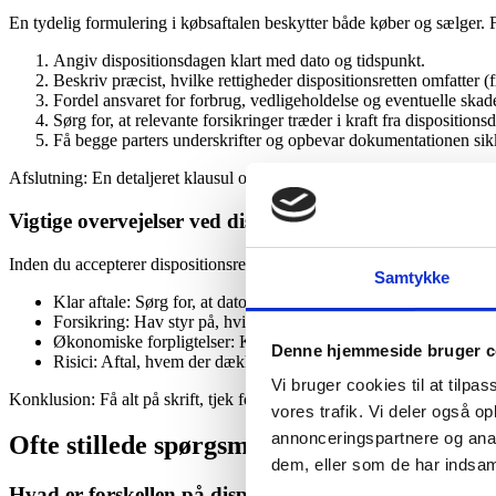
En tydelig formulering i købsaftalen beskytter både køber og sælger. Føl
Angiv dispositionsdagen klart med dato og tidspunkt.
Beskriv præcist, hvilke rettigheder dispositionsretten omfatter (fx
Fordel ansvaret for forbrug, vedligeholdelse og eventuelle skad
Sørg for, at relevante forsikringer træder i kraft fra dispositions
Få begge parters underskrifter og opbevar dokumentationen sik
Afslutning: En detaljeret klausul om dispositionsret mindsker risikoen
Vigtige overvejelser ved dispositionsret
Inden du accepterer dispositionsret, er der nogle praktiske forhold,
Samtykke
Klar aftale: Sørg for, at datoer, rettigheder og ansvarsfordeling e
Forsikring: Hav styr på, hvilke forsikringer der skal være aktive
Økonomiske forpligtelser: Kend til hvilke løbende udgifter du ov
Denne hjemmeside bruger c
Risici: Aftal, hvem der dækker eventuelle skader eller ekstraord
Vi bruger cookies til at tilpas
Konklusion: Få alt på skrift, tjek forsikringsdækning og vær bevidst o
vores trafik. Vi deler også 
annonceringspartnere og anal
Ofte stillede spørgsmål om Hvad er disposi
dem, eller som de har indsaml
Hvad er forskellen på dispositionsret og overtagelses