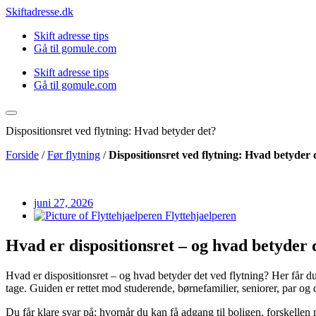
Videre
Skiftadresse.dk
til
Skift adresse tips
indhold
Gå til gomule.com
Skift adresse tips
Gå til gomule.com
Dispositionsret ved flytning: Hvad betyder det?
Forside
/
Før flytning
/
Dispositionsret ved flytning: Hvad betyder 
juni 27, 2026
Flyttehjaelperen
Hvad er dispositionsret – og hvad betyder 
Hvad er dispositionsret – og hvad betyder det ved flytning? Her får du 
tage. Guiden er rettet mod studerende, børnefamilier, seniorer, par og d
Du får klare svar på: hvornår du kan få adgang til boligen, forskellen