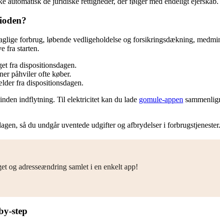
 automatisk de juridiske rettigheder, der følger med endeligt ejerskab.
rioden?
aglige forbrug, løbende vedligeholdelse og forsikringsdækning, medmindre
 fra starten.
t fra dispositionsdagen.
er påhviler ofte køber.
lder fra dispositionsdagen.
nden indflytning. Til elektricitet kan du lade
gomule-appen
sammenligne
agen, så du undgår uventede udgifter og afbrydelser i forbrugstjenester
get og adresseændring samlet i en enkelt app!
by-step