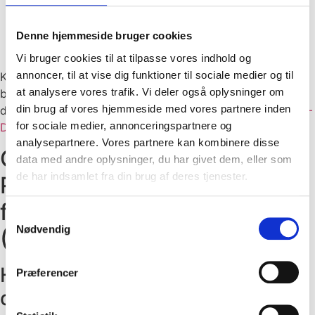
Medbring indflytningsrapporten og fotos som
dokumentation.
Denne hjemmeside bruger cookies
Sørg for, at alle aftalte forhold bliver indført i
Vi bruger cookies til at tilpasse vores indhold og
synsrapporten.
annoncer, til at vise dig funktioner til sociale medier og til
Konklusion: Forbered dokumentation inden synet for at
at analysere vores trafik. Vi deler også oplysninger om
beskytte dit depositum. Yderligere information om
din brug af vores hjemmeside med vores partnere inden
depositum findes også hos Ældre Sagen:
aeldresagen.dk –
for sociale medier, annonceringspartnere og
Depositum og forudbetalt husleje
.
analysepartnere. Vores partnere kan kombinere disse
Ofte stillede spørgsmål om
data med andre oplysninger, du har givet dem, eller som
de har indsamlet fra din brug af deres tjenester.
Regler for depositum ved
fraflytning: Alt du skal vide
Samtykkevalg
Nødvendig
(FAQ)
Hvor meget må udlejer kræve i
Præferencer
depositum?