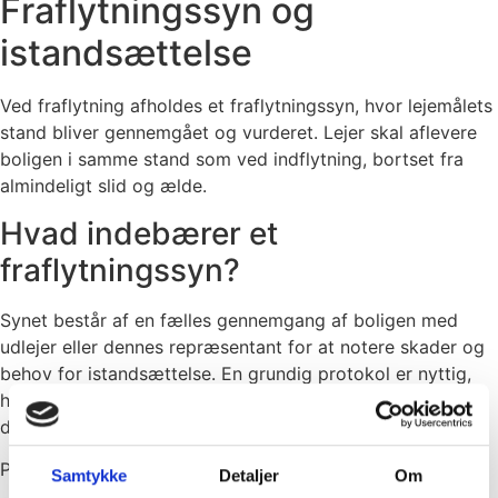
Fraflytningssyn og
istandsættelse
Ved fraflytning afholdes et fraflytningssyn, hvor lejemålets
stand bliver gennemgået og vurderet. Lejer skal aflevere
boligen i samme stand som ved indflytning, bortset fra
almindeligt slid og ælde.
Hvad indebærer et
fraflytningssyn?
Synet består af en fælles gennemgang af boligen med
udlejer eller dennes repræsentant for at notere skader og
behov for istandsættelse. En grundig protokol er nyttig,
hvis der senere opstår uenigheder om fradrag i
depositummet.
Praktisk tjek for synet:
Samtykke
Detaljer
Om