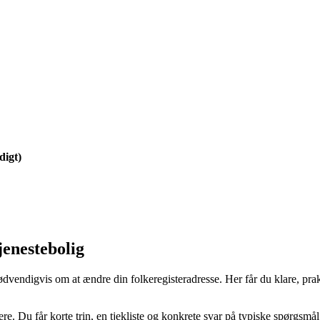
digt)
jenestebolig
nødvendigvis om at ændre din folkeregisteradresse. Her får du klare, pr
tere. Du får korte trin, en tjekliste og konkrete svar på typiske spørgsm