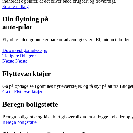
indholdet og sikrer, at det bliver både brugbart og troværdigt.
Se alle indlæg
Din flytning på
auto-pilot
Flytning uden gomule er bare unødvendigt svært. El, internet, budget
Download gomules app
Tidligere
Tidligere
Næste
Næste
Flytteværktøjer
Gå på opdagelse i gomules flytteværktøjer, og få styr på alt fra Budget
Gå til Flytteværktøjer
Beregn boligstøtte
Beregn boligstøtte og få et hurtigt overblik uden at logge ind eller opl
Beregn boligstøtte