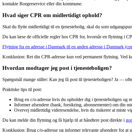
kontakte Borgerservice eller din kommune.
Hvad siger CPR om midlertidigt ophold?
Skal du flytte midlertidigt til en tjenestebolig, skal du som udgangspu
Du kan læse de officielle regler hos CPR for, hvornår en flytning i C
Flytning fra en adresse i Danmark til en anden adresse i Danmark (cpr
Konklusion: Ret din CPR-adresse kun ved permanent flytning. Ved korte
Hvordan modtager jeg post i tjenesteboligen?
Spørgsmål mange stiller: Kan jeg få post til tjenesteboligen? Ja — ofte
Praktiske tips til post:
Brug en c/o-adresse hvis du opholder dig i tjenesteboligen og m
Informer afsendere (bank, forsikring, abonnementer) om din mid
Overvej midlertidig videresendelse, hvis du risikerer at miste vig
Du kan melde din flytning og få hjælp til at håndtere post direkte i
go
Konklusion: Brug c/o-adresse og informer relevante afsendere for at