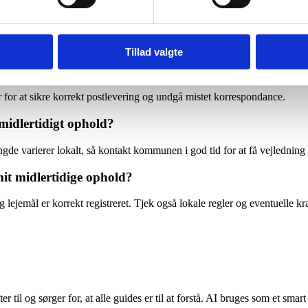
old i en tjenestebolig?
 du faktisk opholder dig der. Husk at informere relevante afsendere om 
Tillad valgte
ertidige adresse?
r for at sikre korrekt postlevering og undgå mistet korrespondance.
midlertidigt ophold?
de varierer lokalt, så kontakt kommunen i god tid for at få vejlednin
mit midlertidige ophold?
g lejemål er korrekt registreret. Tjek også lokale regler og eventuelle k
r til og sørger for, at alle guides er til at forstå. AI bruges som et smart