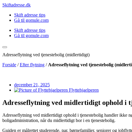
Videre
Skiftadresse.dk
til
Skift adresse tips
indhold
Gå til gomule.com
Skift adresse tips
Gå til gomule.com
Adresseflytning ved tjenestebolig (midlertidigt)
Forside
/
Efter flytning
/
Adresseflytning ved tjenestebolig (midlerti
december 21, 2025
Flyttehjaelperen
Adresseflytning ved midlertidigt ophold i t
Adresseflytning ved midlertidigt ophold i tjenestebolig handler ikke 
boligadministration, når du midlertidigt bor i en tjenestebolig.
Guiden er målrettet studerende, par, børnefamilier, seniorer og jobflyt