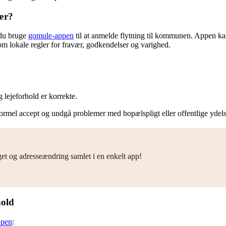
vær?
 du bruge
gomule-appen
til at anmelde flytning til kommunen. Appen k
 om lokale regler for fravær, godkendelser og varighed.
g lejeforhold er korrekte.
ormel accept og undgå problemer med bopælspligt eller offentlige ydels
get og adresseændring samlet i en enkelt app!
hold
ppen
: