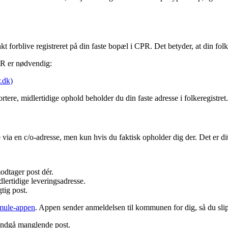
nkt forblive registreret på din faste bopæl i CPR. Det betyder, at din f
PR er nødvendig:
.dk)
re, midlertidige ophold beholder du din faste adresse i folkeregistret.
 via en c/o-adresse, men kun hvis du faktisk opholder dig der. Det er dit
odtager post dér.
lertidige leveringsadresse.
tig post.
mule-appen
. Appen sender anmeldelsen til kommunen for dig, så du slippe
 undgå manglende post.