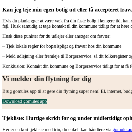
Kan jeg leje min egen bolig ud eller få accepteret fra
Hvis du planlægger at være væk fra din faste bolig i længere tid, kan
fejl. Husk samtidig at tage kontakt til din kommune tidligt for at høre
Husk disse punkter før du udlejer eller ansøger om fravær:
– Tjek lokale regler for bopælspligt og fravær hos din kommune.
– Meld udlejning eller fremleje til Borgerservice, så dit folkeregister o
Konklusion: Kontakt din kommune og Borgerservice tidligt for at få f
Vi melder din flytning for dig
Brug gomules app til at gøre din flytning super nem! El, internet, bud
Download gomules app
Tjekliste: Hurtige skridt før og under midlertidigt op
Her er en kort tjekliste med trin, du enkelt kan håndtere via
gomule-a