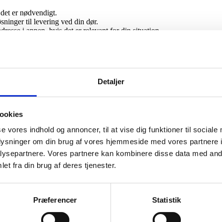
det er nødvendigt.
øsninger til levering ved din dør.
sse i appen, hvis det er relevant for din situation.
overblik uden ekstra besvær.
Detaljer
ed reel tilstedeværelse.
-adresse.
ookies
o-adresse og evt. periode.
se vores indhold og annoncer, til at vise dig funktioner til sociale
alt.
oplysninger om din brug af vores hjemmeside med vores partnere i
dre CPR-adressen.
ysepartnere. Vores partnere kan kombinere disse data med andr
et fra din brug af deres tjenester.
 ved midlertidigt ophold i tjenestebolig (FA
gt ophold i en tjenestebolig?
Præferencer
Statistik
rtidige ophold, medmindre opholdet er permanent eller opfylder kriterie