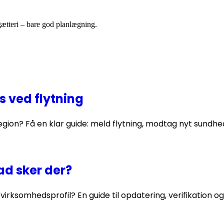
gætteri – bare god planlægning.
s ved flytning
region? Få en klar guide: meld flytning, modtag nyt sundh
ad sker der?
irksomhedsprofil? En guide til opdatering, verifikation o