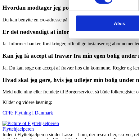
Hvordan modtager jeg post under mit midlertidige oph
Du kan benytte en c/o-adresse på tjenesteboligens adresse, forudsat at
Afvis
Er det nødvendigt at informere afsendere om min midl
Ja. Informer banker, forsikringer, offentlige instanser og abonnemente
Kan jeg få accept af fravær fra min egen bolig under 
Ja. Du kan søge om accept af fravær hos din kommune. Regler og læng
Hvad skal jeg gøre, hvis jeg udlejer min bolig under 
Meld udlejning eller fremleje til Borgerservice, så både folkeregister o
Kilder og videre læsning:
CPR: Flytning i Danmark
Flyttehjaelperen
Inden i Flyttehjælperen sidder Lasse – ham, der researcher, skriver, rette