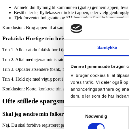
Anmeld din flytning til kommunen (gratis) gennem appen, hvis 
Bestil eller lej flyttekasser direkte i appen, eller vælg genbrugsl
Tjek forventet boligstøtte og SU-beregning for din kommende adre
Konklusion: Brug appen til at samle de administrative opgaver og få 
Praktisk: Hurtige trin hvis du vil bruge c/o-adresse
Samtykke
Trin 1. Afklar at du faktisk bor i tjenesteboligen — c/o er kun tilladt v
Trin 2. Aftal med ejer/administrator at din post må afleveres via en c/o
Denne hjemmeside bruger c
Trin 3. Opdater afsendere (bank, forsikring, abonnementer) med din c/
Vi bruger cookies til at tilpas
Trin 4. Hold øje med vigtig post i starten — ret hurtigt hvis noget går g
vores trafik. Vi deler også 
Konklusion: Korte, konkrete trin sikrer at post følger dig uden at æn
annonceringspartnere og anal
dem, eller som de har indsaml
Ofte stillede spørgsmål om Adresseflytning
Samtykkevalg
Skal jeg ændre min folkeregisteradresse ved midlertidi
Nødvendig
Nej. Du skal forblive registreret på din faste bopæl i CPR under midle