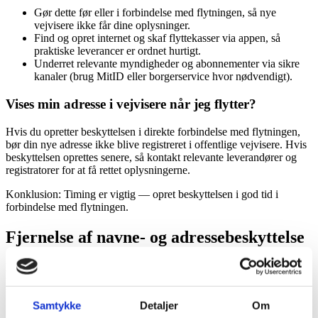
Gør dette før eller i forbindelse med flytningen, så nye
vejvisere ikke får dine oplysninger.
Find og opret internet og skaf flyttekasser via appen, så
praktiske leverancer er ordnet hurtigt.
Underret relevante myndigheder og abonnementer via sikre
kanaler (brug MitID eller borgerservice hvor nødvendigt).
Vises min adresse i vejvisere når jeg flytter?
Hvis du opretter beskyttelsen i direkte forbindelse med flytningen,
bør din nye adresse ikke blive registreret i offentlige vejvisere. Hvis
beskyttelsen oprettes senere, så kontakt relevante leverandører og
registratorer for at få rettet oplysningerne.
Konklusion: Timing er vigtig — opret beskyttelsen i god tid i
forbindelse med flytningen.
Fjernelse af navne- og adressebeskyttelse
Du kan fjerne beskyttelsen digitalt ved at logge ind med MitID og
fjerne fluebenet for den ønskede beskyttelse. Mangler du MitID, kan
borgerservice i din kommune hjælpe.
Samtykke
Detaljer
Om
Log ind med MitID på din kommunes selvbetjeningsside eller