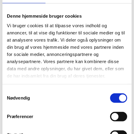
kontakt borgerservice.
Fjern markeringen for navne- eller adressebeskyttelse og gem
ændringen.
Denne hjemmeside bruger cookies
Vent på bekræftelse fra kommunen eller i Digital Post.
Vi bruger cookies til at tilpasse vores indhold og
Eksempelvis beskriver Hedensted Kommune proceduren for navne-
annoncer, til at vise dig funktioner til sociale medier og til
og adressebeskyttelse:
Navne- og adressebeskyttelse | Hedensted
at analysere vores trafik. Vi deler også oplysninger om
Kommune
.
din brug af vores hjemmeside med vores partnere inden
Ofte stillede spørgsmål om Hvordan
for sociale medier, annonceringspartnere og
analysepartnere. Vores partnere kan kombinere disse
fungerer adressebeskyttelse ved flytning
data med andre oplysninger, du har givet dem, eller som
for udsatte personer? (FAQ)
de har indsamlet fra din brug af deres tjenester.
Hvordan ansøger jeg om adressebeskyttelse?
Samtykkevalg
Du kan ansøge digitalt via borger.dk med MitID. Hvis du ikke har
Nødvendig
MitID, kan du få hjælp i din kommunes borgerservice.
Hvor længe gælder adressebeskyttelsen?
Præferencer
Beskyttelsen gælder som udgangspunkt i ét år og bortfalder derefter,
medmindre du fornyer den.