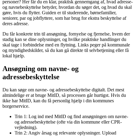
personer? Her får du en klar, praktisk gennemgang af, hvad adresse-
og navnebeskyttelse betyder, hvordan du søger det, og hvad du skal
gøre, hvis du flytter. Guiden er til studerende, børnefamilier,
seniorer, par og jobflyttere, som har brug for ekstra beskyttelse af
deres adresse.
Du får konkrete trin til ansøgning, fornyelse og fjernelse, hvem der
stadig kan se dine oplysninger, og hvilke praktiske handlinger du
skal tage i forbindelse med en flytning. Links peger på kommunale
og myndighedskilder, så du kan gå direkte til selvbetjening eller få
lokal hjælp.
Ansøgning om navne- og
adressebeskyttelse
Du kan søge om navne- og adressebeskyttelse digitalt. Det mest
almindelige er at bruge MitID, så processen går hurtigst. Hvis du
ikke har MitID, kan du få personlig hjælp i din kommunes
borgerservice.
Trin 1: Log ind med MitID og find ansøgningen om navne-
og adressebeskyttelse (ofte via din kommune eller CPR-
vejledning).
Trin 2: Angiv årsag og relevante oplysninger. Upload