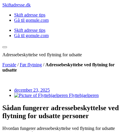
Videre
Skiftadresse.dk
til
Skift adresse tips
indhold
Gå til gomule.com
Skift adresse tips
Gå til gomule.com
Adressebeskyttelse ved flytning for udsatte
Forside
/
Før flytning
/
Adressebeskyttelse ved flytning for
udsatte
december 23, 2025
Flyttehjaelperen
Sådan fungerer adressebeskyttelse ved
flytning for udsatte personer
Hvordan fungerer adressebeskyttelse ved flytning for udsatte