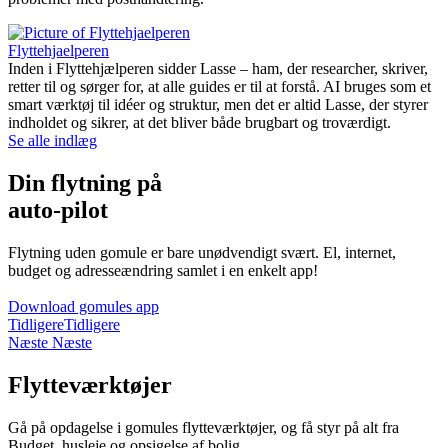
Flyttehjaelperen
Inden i Flyttehjælperen sidder Lasse – ham, der researcher, skriver,
retter til og sørger for, at alle guides er til at forstå. AI bruges som et
smart værktøj til idéer og struktur, men det er altid Lasse, der styrer
indholdet og sikrer, at det bliver både brugbart og troværdigt.
Se alle indlæg
Din flytning på
auto-pilot
Flytning uden gomule er bare unødvendigt svært. El, internet,
budget og adresseændring samlet i en enkelt app!
Download gomules app
Tidligere
Tidligere
Næste
Næste
Flytteværktøjer
Gå på opdagelse i gomules flytteværktøjer, og få styr på alt fra
Budget, husleje og opsigelse af bolig.