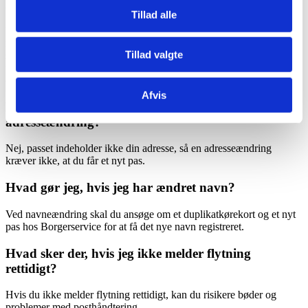
Hvordan melder jeg flytning til folkeregisteret?
Tillad alle
Det er vigtigt at få din nye adresse registreret, så officielle
meddelelser og post når frem. Du kan enten benytte din kommunes
Tillad valgte
selvbetjeningsløsning eller vælge en tjeneste, der sender
flytteanmeldelsen til kommunen på dine vegne. Åbn
gomule-appen
og følg vejledningen for at få flytningen meldt automatisk.
Afvis
Er det nødvendigt at opdatere mit pas ved
adresseændring?
Nej, passet indeholder ikke din adresse, så en adresseændring
kræver ikke, at du får et nyt pas.
Hvad gør jeg, hvis jeg har ændret navn?
Ved navneændring skal du ansøge om et duplikatkørekort og et nyt
pas hos Borgerservice for at få det nye navn registreret.
Hvad sker der, hvis jeg ikke melder flytning
rettidigt?
Hvis du ikke melder flytning rettidigt, kan du risikere bøder og
problemer med posthåndtering.