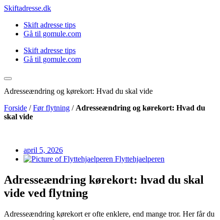
Videre
Skiftadresse.dk
til
Skift adresse tips
indhold
Gå til gomule.com
Skift adresse tips
Gå til gomule.com
Adresseændring og kørekort: Hvad du skal vide
Forside
/
Før flytning
/
Adresseændring og kørekort: Hvad du
skal vide
april 5, 2026
Flyttehjaelperen
Adresseændring kørekort: hvad du skal
vide ved flytning
Adresseændring kørekort er ofte enklere, end mange tror. Her får du