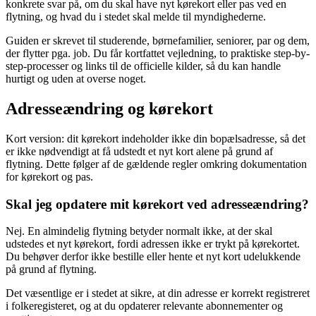
konkrete svar på, om du skal have nyt kørekort eller pas ved en
flytning, og hvad du i stedet skal melde til myndighederne.
Guiden er skrevet til studerende, børnefamilier, seniorer, par og dem,
der flytter pga. job. Du får kortfattet vejledning, to praktiske step-by-
step-processer og links til de officielle kilder, så du kan handle
hurtigt og uden at overse noget.
Adresseændring og kørekort
Kort version: dit kørekort indeholder ikke din bopælsadresse, så det
er ikke nødvendigt at få udstedt et nyt kort alene på grund af
flytning. Dette følger af de gældende regler omkring dokumentation
for kørekort og pas.
Skal jeg opdatere mit kørekort ved adresseændring?
Nej. En almindelig flytning betyder normalt ikke, at der skal
udstedes et nyt kørekort, fordi adressen ikke er trykt på kørekortet.
Du behøver derfor ikke bestille eller hente et nyt kort udelukkende
på grund af flytning.
Det væsentlige er i stedet at sikre, at din adresse er korrekt registreret
i folkeregisteret, og at du opdaterer relevante abonnementer og