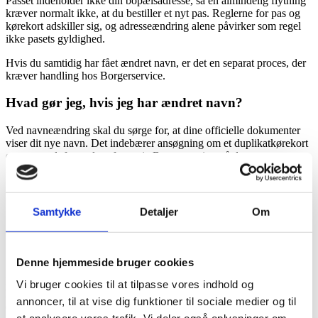
Passet indeholder ikke din bopælsadresse, så en almindelig flytning
kræver normalt ikke, at du bestiller et nyt pas. Reglerne for pas og
kørekort adskiller sig, og adresseændring alene påvirker som regel
ikke pasets gyldighed.
Hvis du samtidig har fået ændret navn, er det en separat proces, der
kræver handling hos Borgerservice.
Hvad gør jeg, hvis jeg har ændret navn?
Ved navneændring skal du sørge for, at dine officielle dokumenter
viser dit nye navn. Det indebærer ansøgning om et duplikatkørekort
og eventuelt fornyelse af pas via Borgerservice, så det nye navn
fremgår officielt.
Kontakt din kommunes Borgerservice for at få vejledning om
nødvendig dokumentation.
Samtykke
Detaljer
Om
Ansøg om et duplikatkørekort, så dit nye navn registreres
korrekt.
Søg om nyt pas eller pasgenudstedelse, hvis du ønsker navnet
indført i passet.
Denne hjemmeside bruger cookies
Konklusion: Navneændring kræver aktiv handling hos
Vi bruger cookies til at tilpasse vores indhold og
Borgerservice for både kørekort og pas; adresseændring alene gør
annoncer, til at vise dig funktioner til sociale medier og til
det normalt ikke.