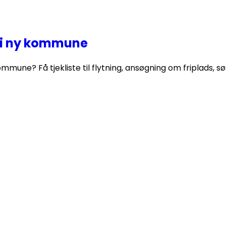
d i ny kommune
mune? Få tjekliste til flytning, ansøgning om friplads, s