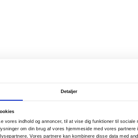
Detaljer
nge: Hvad melde?
æs korte trin og tjekliste — meld folkeregister, jobcent
ookies
se vores indhold og annoncer, til at vise dig funktioner til sociale
oplysninger om din brug af vores hjemmeside med vores partnere i
ysepartnere. Vores partnere kan kombinere disse data med andr