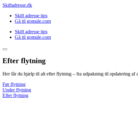
Videre
Skiftadresse.dk
til
Skift adresse tips
indhold
Gå til gomule.com
Skift adresse tips
Gå til gomule.com
Efter flytning
Her får du hjælp til alt efter flytning – fra udpakning til opdatering a
Før flytning
Under flytning
Efter flytning