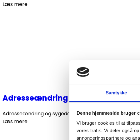
Læs mere
Samtykke
Adresseændring under sygedagpe
Adresseændring og sygedagpenge – hvad skal du melde? L
Denne hjemmeside bruger c
Læs mere
Vi bruger cookies til at tilpas
vores trafik. Vi deler også 
annonceringspartnere og anal