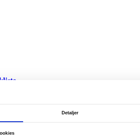
kliste
ng, fornyelsesinfo, forhold til Robinsonlisten og råd til myndigheds- o
Detaljer
jemmefra
ookies