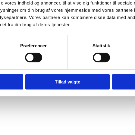
il indboforsikring, ulykkes-, rejse- og bilforsikring plus praktiske råd 
se vores indhold og annoncer, til at vise dig funktioner til sociale
oplysninger om din brug af vores hjemmeside med vores partnere i
ker
ysepartnere. Vores partnere kan kombinere disse data med andr
et fra din brug af deres tjenester.
g under transport — trin-for-trin tjekliste for sikker, gnidningsfri flytni
Præferencer
Statistik
Tillad valgte