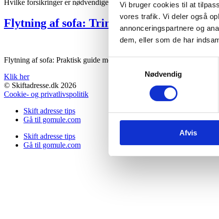
Hvilke forsikringer er nødvendige, når man flytter hjemmefra? Få guide t
Vi bruger cookies til at tilpas
vores trafik. Vi deler også 
Flytning af sofa: Trin-for-trin guide til sik
annonceringspartnere og anal
dem, eller som de har indsaml
Flytning af sofa: Praktisk guide med mål, pakning, løfteteknik og sikrin
Samtykkevalg
Nødvendig
Klik her
© Skiftadresse.dk 2026
Cookie- og privatlivspolitik
Skift adresse tips
Gå til gomule.com
Afvis
Skift adresse tips
Gå til gomule.com