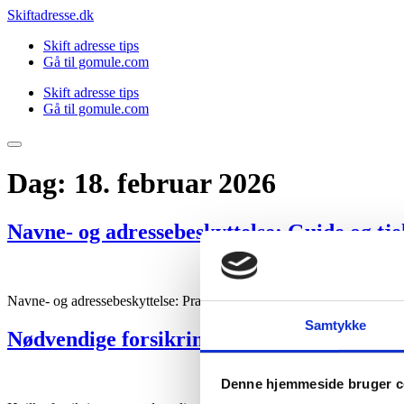
Videre
Skiftadresse.dk
til
Skift adresse tips
indhold
Gå til gomule.com
Skift adresse tips
Gå til gomule.com
Dag:
18. februar 2026
Navne- og adressebeskyttelse: Guide og tje
Navne- og adressebeskyttelse: Praktisk guide med step-by-step ansøgni
Samtykke
Nødvendige forsikringer, når du flytter h
Denne hjemmeside bruger c