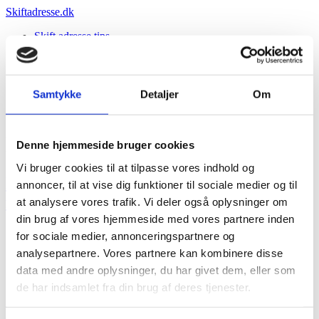
Videre
Skiftadresse.dk
til
Skift adresse tips
indhold
Gå til gomule.com
Skift adresse tips
Gå til gomule.com
Samtykke
Detaljer
Om
Dag:
17. december 2025
Denne hjemmeside bruger cookies
Vi bruger cookies til at tilpasse vores indhold og
Flytteadresse og fælles økonomi: Skat og
annoncer, til at vise dig funktioner til sociale medier og til
fradrag
at analysere vores trafik. Vi deler også oplysninger om
din brug af vores hjemmeside med vores partnere inden
for sociale medier, annonceringspartnere og
analysepartnere. Vores partnere kan kombinere disse
Flytteadresse og fælles økonomi – sådan påvirker det skat og
fradrag: Praktisk guide til adresse, forskudsopgørelse,
data med andre oplysninger, du har givet dem, eller som
kørselsfradrag, dobbelt husførelse.
de har indsamlet fra din brug af deres tjenester.
Hvem informerer lægen, når du flytter